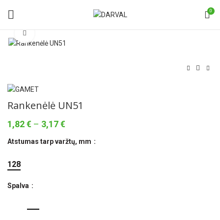
0
Norėdami padidinti spauskite čia
Rankenėlė UN51
Price
1,82
€
–
3,17
€
range:
Atstumas tarp varžtų, mm
1,82 €
through
128
3,17 €
Spalva