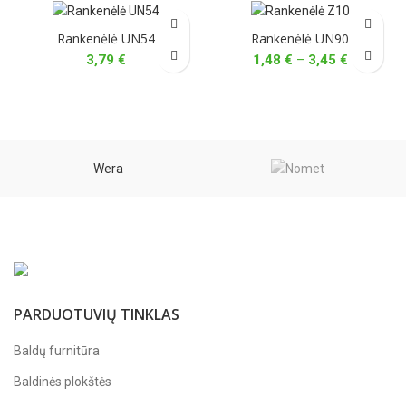
Rankenėlė UN54
Rankenėlė UN90
Price
3,79
€
1,48
€
–
3,45
€
range:
1,48 €
through
3,45 €
Wera
PARDUOTUVIŲ TINKLAS
Baldų furnitūra
Baldinės plokštės