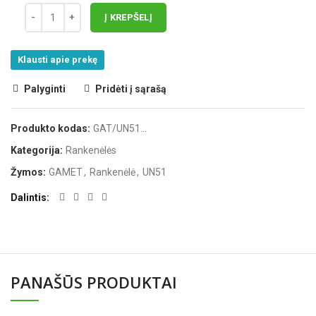
Į KREPŠELĮ
Klausti apie prekę
Palyginti
Pridėti į sąrašą
Produkto kodas:
GAT/UN51...
Kategorija:
Rankenėlės
Žymos:
GAMET
,
Rankenėlė
,
UN51
Dalintis
PANAŠŪS PRODUKTAI