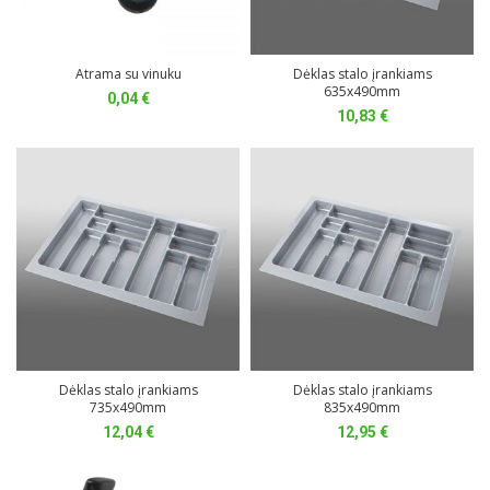
Atrama su vinuku
Dėklas stalo įrankiams
635x490mm
0,04
€
10,83
€
Dėklas stalo įrankiams
Dėklas stalo įrankiams
735x490mm
835x490mm
12,04
€
12,95
€