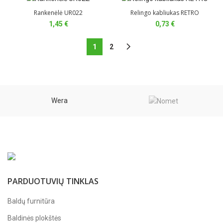
Rankenėlė UR022
Relingo kabliukas RETRO
1,45
€
0,73
€
1
2
Wera
PARDUOTUVIŲ TINKLAS
Baldų furnitūra
Baldinės plokštės