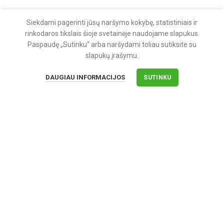
KLIENTŲ APTARNAVIMAS
Siekdami pagerinti jūsų naršymo kokybę, statistiniais ir
Pirkimo taisyklės
rinkodaros tikslais šioje svetainėje naudojame slapukus.
Paspaudę „Sutinku“ arba naršydami toliau sutiksite su
Apmokėjimas
slapukų įrašymu.
Pristatymas
DAUGIAU INFORMACIJOS
SUTINKU
Grąžinimas ir garantija
APIE MUS
Apie įmonę
Kontaktai
Privatumo politika
Sekite mus
Facebook'e
2025 UAB "DARVAL"