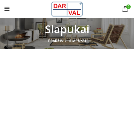
0
Slapukai
PRADŽIA
SLAPUKAI