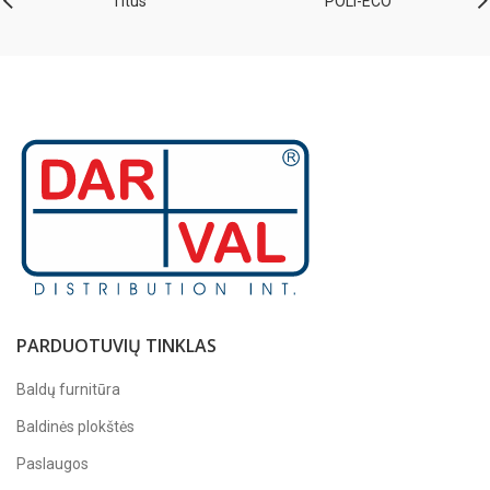
Titus
POLI-ECO
PARDUOTUVIŲ TINKLAS
Baldų furnitūra
Baldinės plokštės
Paslaugos