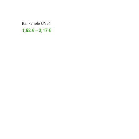
Rankenėlė UN51
Price
1,82
€
–
3,17
€
range:
1,82 €
through
3,17 €