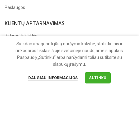
Paslaugos
KLIENTŲ APTARNAVIMAS
Pirkimo taisyklės
Siekdami pagerinti jūsų naršymo kokybę, statistiniais ir
Apmokėjimas
rinkodaros tikslais šioje svetainėje naudojame slapukus.
Pristatymas
Paspaudę „Sutinku“ arba naršydami toliau sutiksite su
slapukų įrašymu.
Grąžinimas ir garantija
DAUGIAU INFORMACIJOS
SUTINKU
APIE MUS
Apie įmonę
Kontaktai
Privatumo politika
Sekite mus
Facebook'e