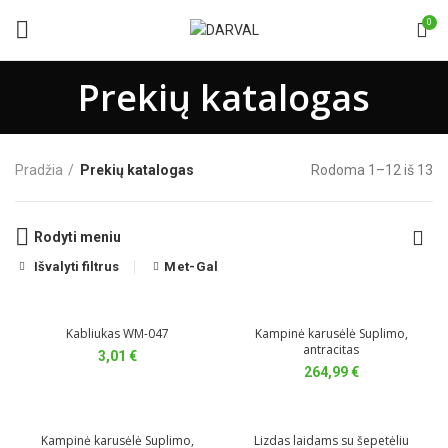
0
Prekių katalogas
Pradžia
Prekių katalogas
Rodoma 1–12 iš 13
Rodyti meniu
Išvalyti filtrus
Met-Gal
Kabliukas WM-047
Kampinė karusėlė Suplimo,
antracitas
3,01
€
264,99
€
Kampinė karusėlė Suplimo,
Lizdas laidams su šepetėliu