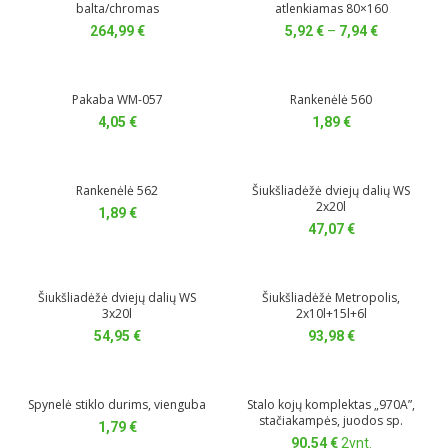
balta/chromas
atlenkiamas 80×160
Price
264,99
€
5,92
€
–
7,94
€
range:
5,92 €
through
Pakaba WM-057
Rankenėlė 560
7,94 €
4,05
€
1,89
€
Rankenėlė 562
Šiukšliadėžė dviejų dalių WS
2x20l
1,89
€
47,07
€
Šiukšliadėžė dviejų dalių WS
Šiukšliadėžė Metropolis,
3x20l
2x10l+15l+6l
54,95
€
93,98
€
Spynelė stiklo durims, vienguba
Stalo kojų komplektas „970A”,
stačiakampės, juodos sp.
1,79
€
90,54
€
2vnt.