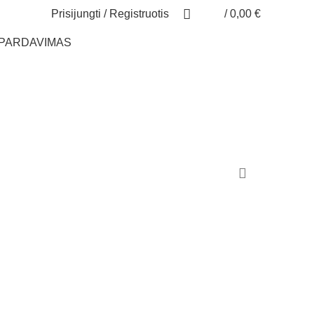
Prisijungti / Registruotis
/
0,00
€
ŠPARDAVIMAS