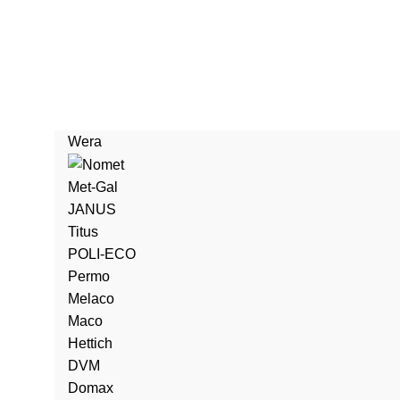
Wera
Met-Gal
JANUS
Titus
POLI-ECO
Permo
Melaco
Maco
Hettich
DVM
Domax