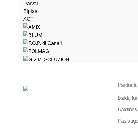
Darval
Biplast
AGT
Parduotuv
Baldų fur
Baldinės
Paslaug