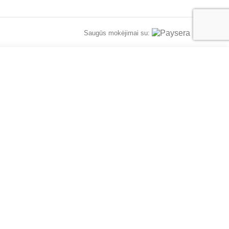
Saugūs mokėjimai su:
ATA
me informaciją apie naujus produktus.
 politikoje
numatytomis tvarkymo sąlygomis.