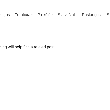
kcijos
Furnitūra
Plokštė
Stalviršiai
Paslaugos
I
ng will help find a related post.