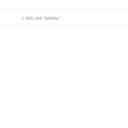
2025 UAB "DARVAL"
NA
Kodėl verta prenumeruoti naujienlaiš
Sutinku, kad mano duomenys būtų tvarkomi tie