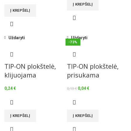
Į KREPŠELĮ
Į KREPŠELĮ
Uždaryti
Uždaryti
-73%
TIP-ON plokštelė,
TIP-ON plokštelė,
klijuojama
prisukama
Original
Current
0,24
€
0,04
€
0,13
€
price
price
was:
is:
0,13 €.
0,04 €.
Į KREPŠELĮ
Į KREPŠELĮ