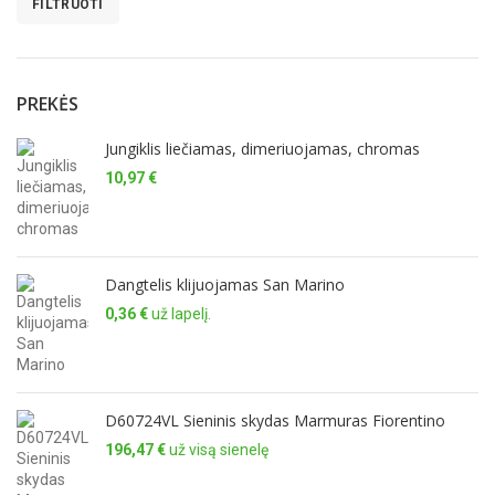
FILTRUOTI
Min
Maks
kaina
kaina
PREKĖS
Jungiklis liečiamas, dimeriuojamas, chromas
10,97
€
Dangtelis klijuojamas San Marino
0,36
€
už lapelį.
D60724VL Sieninis skydas Marmuras Fiorentino
196,47
€
už visą sienelę