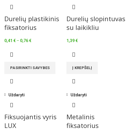
Durelių plastikinis
Durelių slopintuvas
fiksatorius
su laikikliu
Price
0,41
€
–
0,76
€
1,39
€
range:
0,41 €
through
0,76 €
PASIRINKTI SAVYBES
Į KREPŠELĮ
Uždaryti
Uždaryti
Fiksuojantis vyris
Metalinis
LUX
fiksatorius