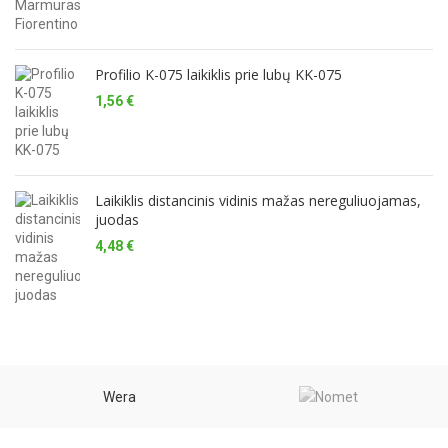
Profilio K-075 laikiklis prie lubų KK-075
1,56
€
Laikiklis distancinis vidinis mažas nereguliuojamas,
juodas
4,48
€
Wera