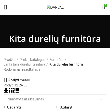
0
Kita durelių furnitūra
Pradžia
Prekių katalogas
Furnitūra
Lankstai ir durelių furnitūra
Kita durelių furnitūra
Rodomi visi rezultatai: 8
Rodyti meniu
Rodyti
12
24
36
Uždaryti
Uždaryti