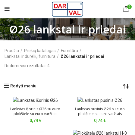
0
Ø26 lankstai ir priedai
Pradžia
Prekių katalogas
Furnitūra
Lankstai ir durelių furnitūra
Ø26 lankstai ir priedai
Rodomi visi rezultatai: 4
Rodyti meniu
Lankstas išorinis Ø26 su euro
Lankstas pusinis Ø26 su euro
plokštele su euro varžtais
plokštele su euro varžtais
0,74
€
0,74
€