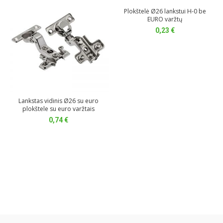
Plokštelė Ø26 lankstui H-0 be
EURO varžtų
0,23
€
Lankstas vidinis Ø26 su euro
plokštele su euro varžtais
0,74
€