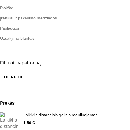
Plokštė
Įrankiai ir pakavimo medžiagos
Paslaugos
Užsakymo blankas
Filtruoti pagal kainą
FILTRUOTI
Min
Maks
kaina
kaina
Prekės
Laikiklis distancinis galinis reguliuojamas
1,50
€