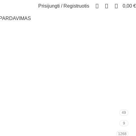
0
Prisijungti / Registruotis
0,00
€
ŠPARDAVIMAS
49
9
1268