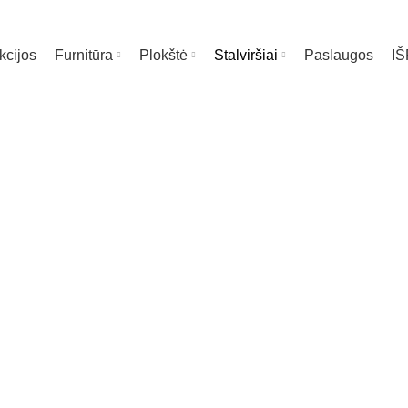
kcijos
Furnitūra
Plokštė
Stalviršiai
Paslaugos
I
Stalviršiai