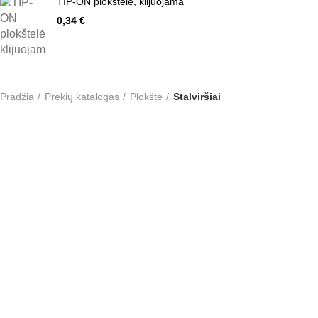
TIP-ON plokštelė, klijuojama
0,34
€
Pradžia
Prekių katalogas
Plokštė
Stalviršiai