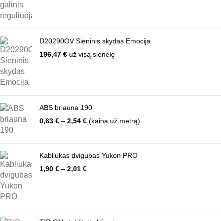
D20290OV Sieninis skydas Emocija
196,47
€
už visą sienelę
ABS briauna 190
Price
0,63
€
–
2,54
€
(kaina už metrą)
range:
0,63 €
through
Kabliukas dvigubas Yukon PRO
2,54 €
Price
1,90
€
–
2,01
€
range:
1,90 €
through
2,01 €