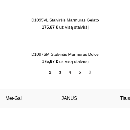
D1095VL Stalviršis Marmuras Gelato
175,67
€
už visą stalviršį
D1097SM Stalviršis Marmuras Dolce
175,67
€
už visą stalviršį
1
2
3
4
5
Met-Gal
JANUS
Titus