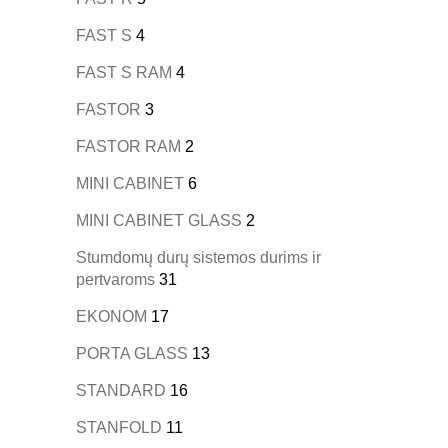
FAST S
4
FAST S RAM
4
FASTOR
3
FASTOR RAM
2
MINI CABINET
6
MINI CABINET GLASS
2
Stumdomų durų sistemos durims ir
pertvaroms
31
EKONOM
17
PORTA GLASS
13
STANDARD
16
STANFOLD
11