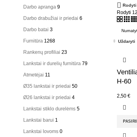
Rodyti
Darbo apranga
9
Rodyti
1
Darbo drabužiai ir priedai
6
Darbo batai
3
Furnitūra
1268
Uždaryti
Rankenų profiliai
23
Lankstai ir durelių furnitūra
79
Ventili
Atmetėjai
11
H-60
Ø35 lankstai ir priedai
50
2,50
€
Ø26 lankstai ir priedai
4
Lankstai stiklo durelėms
5
Lankstai barui
1
PASIR
Lankstai lovoms
0