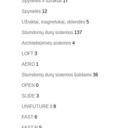
Spynelės ir užraktai
17
Spynelės
12
Užraktai, magnetukai, sklendės
5
Stumdomų durų sistemos
137
Architektūrinės sistemos
4
LOFT
3
AERO
1
Stumdomų durų sistemos baldams
36
OPEN
0
SLIDE
3
UNIFUTURE II
8
FAST
6
FAST R
5