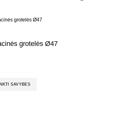
iacinės grotelės Ø47
INKTI SAVYBES