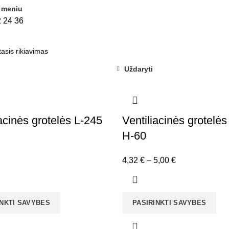
 meniu
2
24
36
Uždaryti
acinės grotelės L-245
Ventiliacinės grotelės
H-60
Price
4,32
€
–
5,00
€
range:
4,32 €
through
INKTI SAVYBES
PASIRINKTI SAVYBES
5,00 €