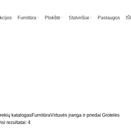
kcijos
Furnitūra
Plokštė
Stalviršiai
Paslaugos
I
Grotelės
rekių katalogas
Furnitūra
Virtuvės įranga ir priedai
Grotelės
si rezultatai: 4