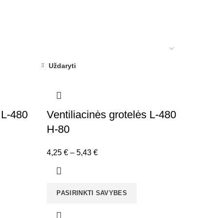
Uždaryti
 L-480
Ventiliacinės grotelės L-480
H-80
Price
4,25
€
–
5,43
€
range:
4,25 €
through
PASIRINKTI SAVYBES
5,43 €