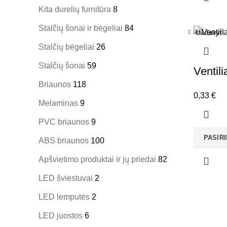
Kita durelių furnitūra
8
Stalčių šonai ir bėgeliai
84
Uždaryti
Stalčių bėgeliai
26
Stalčių šonai
59
Ventil
Briaunos
118
0,33
€
Melaminas
9
PVC briaunos
9
PASIR
ABS briaunos
100
Apšvietimo produktai ir jų priedai
82
LED šviestuvai
2
LED lemputės
2
LED juostos
6