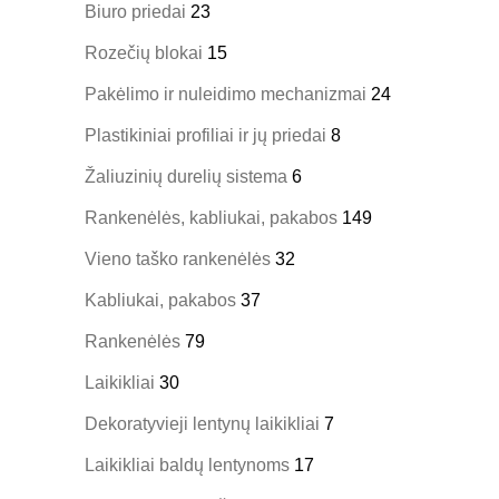
Biuro priedai
23
Rozečių blokai
15
Pakėlimo ir nuleidimo mechanizmai
24
Plastikiniai profiliai ir jų priedai
8
Žaliuzinių durelių sistema
6
Rankenėlės, kabliukai, pakabos
149
Vieno taško rankenėlės
32
Kabliukai, pakabos
37
Rankenėlės
79
Laikikliai
30
Dekoratyvieji lentynų laikikliai
7
Laikikliai baldų lentynoms
17