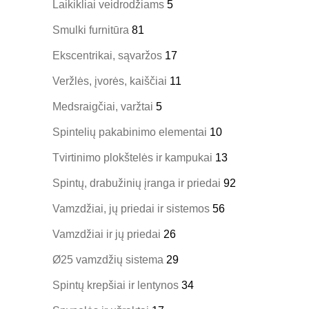
Laikikliai veidrodžiams
5
Smulki furnitūra
81
Ekscentrikai, sąvaržos
17
Veržlės, įvorės, kaiščiai
11
Medsraigčiai, varžtai
5
Spintelių pakabinimo elementai
10
Tvirtinimo plokštelės ir kampukai
13
Spintų, drabužinių įranga ir priedai
92
Vamzdžiai, jų priedai ir sistemos
56
Vamzdžiai ir jų priedai
26
Ø25 vamzdžių sistema
29
Spintų krepšiai ir lentynos
34