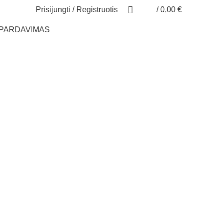
Prisijungti / Registruotis
/
0,00
€
ŠPARDAVIMAS