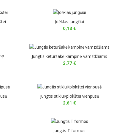
štei
Įdėklas jungčiai
0,13
€
sp.
Jungtis keturšakė kampinė vamzdžiams
2,77
€
ipusė
Jungtis stiklui/plokštei vienpusė
2,61
€
Jungtis T formos