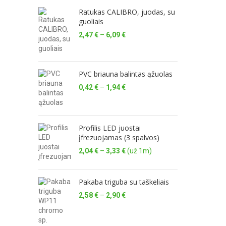
Ratukas CALIBRO, juodas, su
guoliais
Price
2,47
€
–
6,09
€
range:
2,47 €
through
6,09 €
PVC briauna balintas ąžuolas
Price
0,42
€
–
1,94
€
range:
0,42 €
through
1,94 €
Profilis LED juostai
įfrezuojamas (3 spalvos)
Price
2,04
€
–
3,33
€
(už 1m)
range:
2,04 €
through
Pakaba triguba su taškeliais
3,33 €
Price
2,58
€
–
2,90
€
range:
2,58 €
through