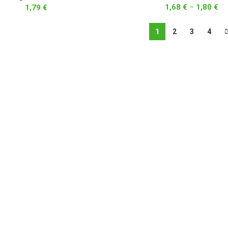
Pr
1,68
€
–
1,80
€
1,79
€
ra
1,6
1
2
3
4
th
1,8