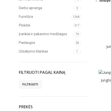
Išvalyti
Darbo apranga
9
Furnitūra
1268
Plokštė
317
Įrankiai ir pakavimo medžiagos
70
Paslaugos
28
Ju
Užsakymo blankas
1
FILTRUOTI PAGAL KAINĄ
Jungti
FILTRUOTI
Min
Maks
kaina
kaina
PREKĖS