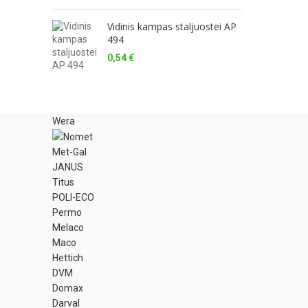
2,90 €
Vidinis kampas staljuostei AP
494
0,54
€
Wera
Met-Gal
JANUS
Titus
POLI-ECO
Permo
Melaco
Maco
Hettich
DVM
Domax
Darval