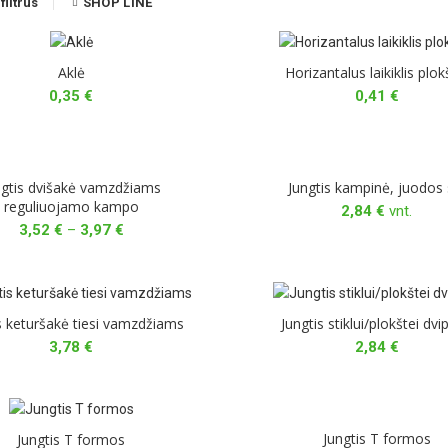
 filtrus
SHOP LINE
Aklė
Horizantalus laikiklis plok
0,35
€
0,41
€
ngtis dvišakė vamzdžiams
Jungtis kampinė, juodos 
reguliuojamo kampo
2,84
€
vnt.
Price
3,52
€
–
3,97
€
range:
3,52 €
through
3,97 €
s keturšakė tiesi vamzdžiams
Jungtis stiklui/plokštei dv
3,78
€
2,84
€
Jungtis T formos
Jungtis T formos