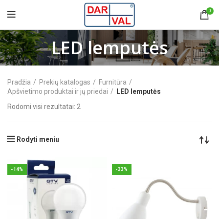
0
LED lemputės
Pradžia
Prekių katalogas
Furnitūra
Apšvietimo produktai ir jų priedai
LED lemputės
Rodomi visi rezultatai: 2
Rodyti meniu
-14%
-33%