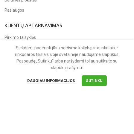
Paslaugos
KLIENTŲ APTARNAVIMAS
Pirkimo taisyklės
Apmokėjimas
Siekdami pagerinti jūsų naršymo kokybę, statistiniais ir
rinkodaros tikslais šioje svetainėje naudojame slapukus.
Pristatymas
Paspaudę „Sutinku“ arba naršydami toliau sutiksite su
slapukų įrašymu.
Grąžinimas ir garantija
DAUGIAU INFORMACIJOS
SUTINKU
APIE MUS
Apie įmonę
Kontaktai
Privatumo politika
Sekite mus
Facebook'e