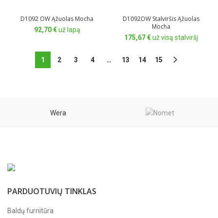
D1092 OW Ąžuolas Mocha
D1092OW Stalviršis Ąžuolas
Mocha
92,70
€
už lapą
175,67
€
už visą stalviršį
1
2
3
4
…
13
14
15
Wera
PARDUOTUVIŲ TINKLAS
Baldų furnitūra