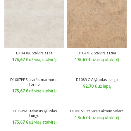
D1043BL Stalviršis Era
D1047BZ Stalviršis Etna
175,67
€
už visą stalviršį
175,67
€
už visą stalviršį
D1087PE Stalviršis marmuras
D1089 OV Ąžuolas Lungo
Torino
92,70
€
už lapą
175,67
€
už visą stalviršį
D1089NA Stalviršis Ąžuolas
D1091SK Stalviršis akmuo Solare
Lungo
175,67
€
už visą stalviršį
175,67
€
už visą stalviršį