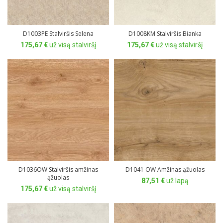
D1003PE Stalviršis Selena
D1008KM Stalviršis Bianka
175,67
€
už visą stalviršį
175,67
€
už visą stalviršį
D1036OW Stalviršis amžinas
D1041 OW Amžinas ąžuolas
ąžuolas
87,51
€
už lapą
175,67
€
už visą stalviršį