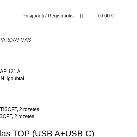
Prisijungti / Registruotis
/
0,00
€
ŠPARDAVIMAS
INI įgaubtai
SOFT, 2 rozetės
zdas TOP (USB A+USB C)