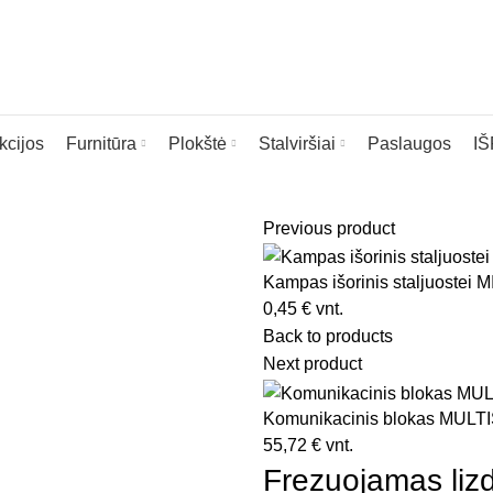
kcijos
Furnitūra
Plokštė
Stalviršiai
Paslaugos
I
Previous product
Kampas išorinis staljuostei M
ia
0,45
€
vnt.
Back to products
Next product
Komunikacinis blokas MULTI
55,72
€
vnt.
Frezuojamas li