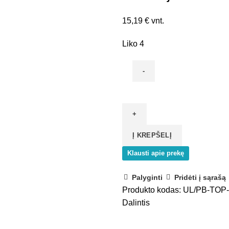
15,19
€
vnt.
Liko 4
produkto
kiekis:
Frezuojamas
lizdas
Į KREPŠELĮ
TOP
(USB
Klausti apie prekę
A+USB
C)
Palyginti
Pridėti į sąrašą
Produkto kodas:
UL/PB-TOP
Dalintis