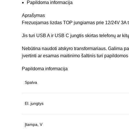
Papildoma informacija
Aprašymas
Frezuojamas lizdas TOP jungiamas prie 12/24V 3A t
Jis turi USB A ir USB C jungtis skirtas telefonų ar kit
Nebūtina naudoti atskyro transformariaus. Galima pajun
įvertinti ar esamas maitinimo šaltinis turi papildomos
Papildoma informacija
Spalva
El. jungtys
Įtampa, V