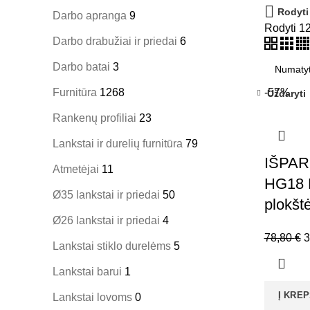
Rodyti
Darbo apranga
9
Rodyti
1
Darbo drabužiai ir priedai
6
Darbo batai
3
Furnitūra
1268
-57%
Uždaryti
Rankenų profiliai
23
Lankstai ir durelių furnitūra
79
IŠPAR
Atmetėjai
11
HG18 B
Ø35 lankstai ir priedai
50
plokšt
Ø26 lankstai ir priedai
4
O
78,80
€
3
Lankstai stiklo durelėms
5
p
Lankstai barui
1
w
7
Į KREP
Lankstai lovoms
0