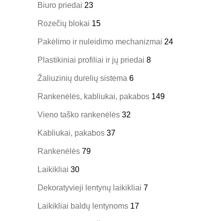
Biuro priedai
23
Rozečių blokai
15
Pakėlimo ir nuleidimo mechanizmai
24
Plastikiniai profiliai ir jų priedai
8
Žaliuzinių durelių sistema
6
Rankenėlės, kabliukai, pakabos
149
Vieno taško rankenėlės
32
Kabliukai, pakabos
37
Rankenėlės
79
Laikikliai
30
Dekoratyvieji lentynų laikikliai
7
Laikikliai baldų lentynoms
17