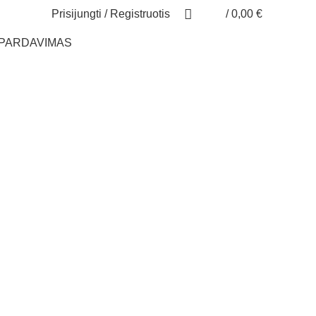
Prisijungti / Registruotis
/
0,00
€
ŠPARDAVIMAS
LMDP)