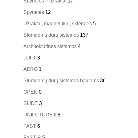
Spynelės ir užraktai
17
Spynelės
12
Užraktai, magnetukai, sklendės
5
Stumdomų durų sistemos
137
Architektūrinės sistemos
4
LOFT
3
AERO
1
Stumdomų durų sistemos baldams
36
OPEN
0
SLIDE
3
UNIFUTURE II
8
FAST
6
FAST R
5