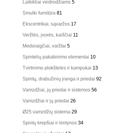
Laikikliai veidrodžiams
5
Smulki furnitūra
81
Ekscentrikai, sąvaržos
17
Veržlės, įvorės, kaiščiai
11
Medsraigčiai, varžtai
5
Spintelių pakabinimo elementai
10
Tvirtinimo plokštelės ir kampukai
13
Spintų, drabužinių įranga ir priedai
92
Vamzdžiai, jų priedai ir sistemos
56
Vamzdžiai ir jų priedai
26
Ø25 vamzdžių sistema
29
Spintų krepšiai ir lentynos
34