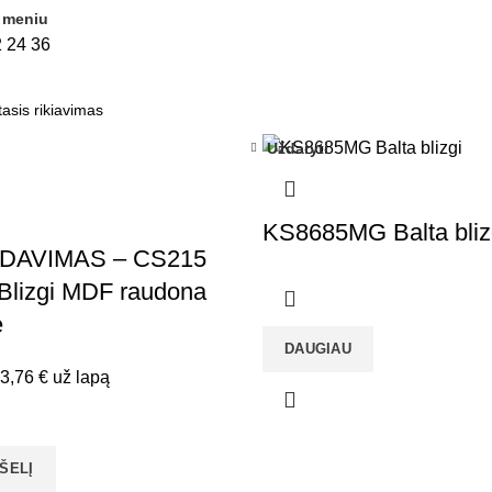
 meniu
2
24
36
Uždaryti
KS8685MG Balta bliz
DAVIMAS – CS215
lizgi MDF raudona
ė
DAUGIAU
riginal
Current
3,76
€
už lapą
rice
price
as:
is:
8,80 €.
33,76 €.
ŠELĮ