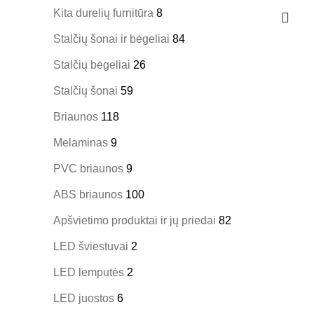
Kita durelių furnitūra
8
Stalčių šonai ir bėgeliai
84
Stalčių bėgeliai
26
Stalčių šonai
59
Briaunos
118
Melaminas
9
PVC briaunos
9
ABS briaunos
100
Apšvietimo produktai ir jų priedai
82
LED šviestuvai
2
LED lemputės
2
LED juostos
6