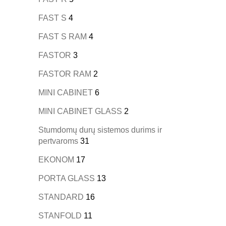
FAST S
4
FAST S RAM
4
FASTOR
3
FASTOR RAM
2
MINI CABINET
6
MINI CABINET GLASS
2
Stumdomų durų sistemos durims ir
pertvaroms
31
EKONOM
17
PORTA GLASS
13
STANDARD
16
STANFOLD
11