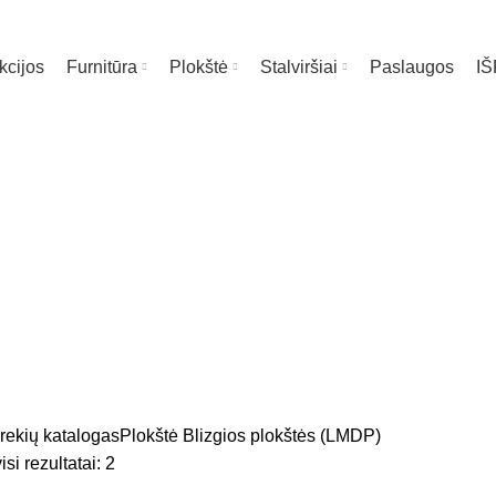
kcijos
Furnitūra
Plokštė
Stalviršiai
Paslaugos
I
gios plokštės (
rekių katalogas
Plokštė
Blizgios plokštės (LMDP)
si rezultatai: 2