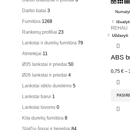
Darbo batai
3
Furnitūra
1268
Išvalyti
REHAU
Rankenų profiliai
23
Uždaryti
Lankstai ir durelių furnitūra
79
Atmetėjai
11
ABS b
Ø35 lankstai ir priedai
50
0,75
€
–
Ø26 lankstai ir priedai
4
Lankstai stiklo durelėms
5
PASIR
Lankstai barui
1
Lankstai lovoms
0
Kita durelių furnitūra
8
Stalčių šonai ir bėgeliai
84