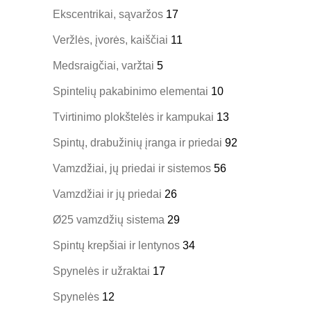
Ekscentrikai, sąvaržos
17
Veržlės, įvorės, kaiščiai
11
Medsraigčiai, varžtai
5
Spintelių pakabinimo elementai
10
Tvirtinimo plokštelės ir kampukai
13
Spintų, drabužinių įranga ir priedai
92
Vamzdžiai, jų priedai ir sistemos
56
Vamzdžiai ir jų priedai
26
Ø25 vamzdžių sistema
29
Spintų krepšiai ir lentynos
34
Spynelės ir užraktai
17
Spynelės
12