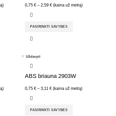
Price
ą)
0,75
€
–
2,59
€
(kaina už metrą)
range:
0,75 €
through
PASIRINKTI SAVYBES
2,59 €
Uždaryti
ABS briauna 2903W
Price
ą)
0,75
€
–
3,11
€
(kaina už metrą)
range:
0,75 €
through
PASIRINKTI SAVYBES
3,11 €