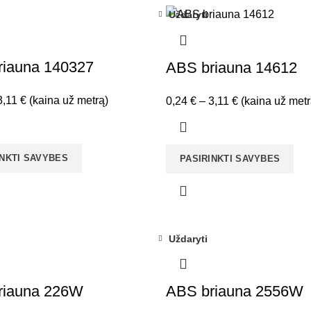
Uždaryti
riauna 140327
ABS briauna 14612
Price
3,11
€
(kaina už metrą)
Price
0,24
€
–
3,11
€
(kaina už metr
range:
range:
0,75 €
0,24 €
through
through
INKTI SAVYBES
PASIRINKTI SAVYBES
3,11 €
3,11 €
Uždaryti
riauna 226W
ABS briauna 2556W