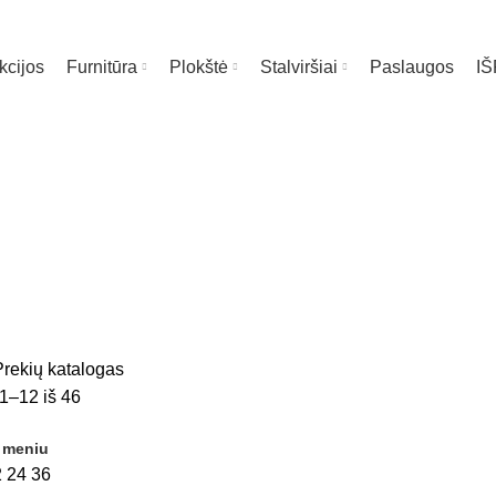
kcijos
Furnitūra
Plokštė
Stalviršiai
Paslaugos
I
Prekių kataloga
rekių katalogas
–12 iš 46
 meniu
2
24
36