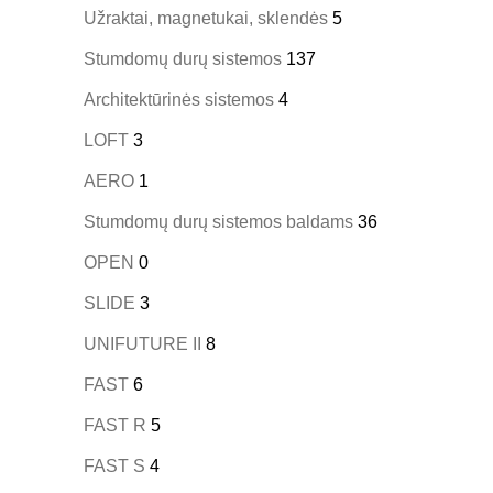
Užraktai, magnetukai, sklendės
5
Stumdomų durų sistemos
137
Architektūrinės sistemos
4
LOFT
3
AERO
1
Stumdomų durų sistemos baldams
36
OPEN
0
SLIDE
3
UNIFUTURE II
8
FAST
6
FAST R
5
FAST S
4