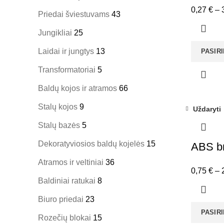
0,27
€
–
Priedai šviestuvams
43
Jungikliai
25
Laidai ir jungtys
13
PASIR
Transformatoriai
5
Baldų kojos ir atramos
66
Stalų kojos
9
Uždaryti
Stalų bazės
5
Dekoratyviosios baldų kojelės
15
ABS b
Atramos ir veltiniai
36
0,75
€
–
Baldiniai ratukai
8
Biuro priedai
23
PASIR
Rozečių blokai
15