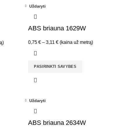
Uždaryti
ABS briauna 1629W
Price
0,75
€
–
3,11
€
(kaina už metrą)
ą)
range:
0,75 €
through
PASIRINKTI SAVYBES
3,11 €
Uždaryti
ABS briauna 2634W