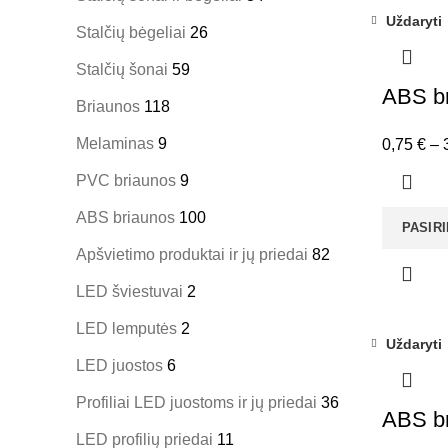
Uždaryti
Stalčių bėgeliai
26
Stalčių šonai
59
ABS b
Briaunos
118
Melaminas
9
0,75
€
–
PVC briaunos
9
ABS briaunos
100
PASIR
Apšvietimo produktai ir jų priedai
82
LED šviestuvai
2
LED lemputės
2
Uždaryti
LED juostos
6
Profiliai LED juostoms ir jų priedai
36
ABS b
LED profilių priedai
11