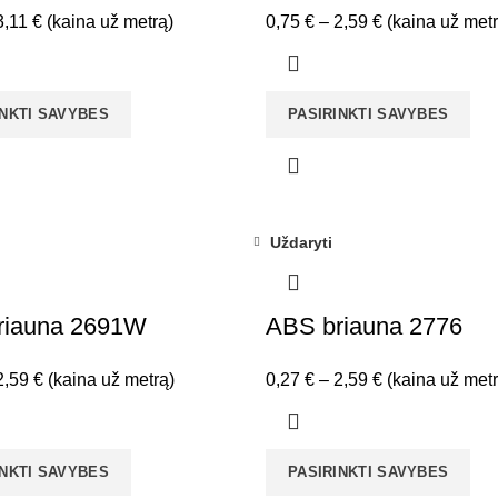
Price
Price
3,11
€
(kaina už metrą)
0,75
€
–
2,59
€
(kaina už metr
range:
range:
0,27 €
0,75 €
through
through
INKTI SAVYBES
PASIRINKTI SAVYBES
3,11 €
2,59 €
Uždaryti
riauna 2691W
ABS briauna 2776
Price
Price
2,59
€
(kaina už metrą)
0,27
€
–
2,59
€
(kaina už metr
range:
range:
0,75 €
0,27 €
through
through
INKTI SAVYBES
PASIRINKTI SAVYBES
2,59 €
2,59 €