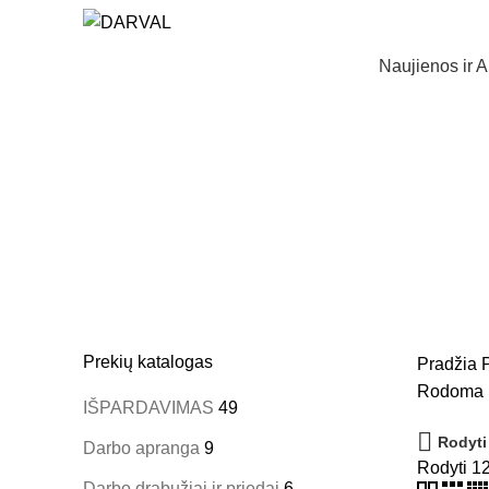
Naujienos ir A
Prekių katalogas
Pradžia
P
Rodoma 1
IŠPARDAVIMAS
49
Rodyti
Darbo apranga
9
Rodyti
1
Darbo drabužiai ir priedai
6