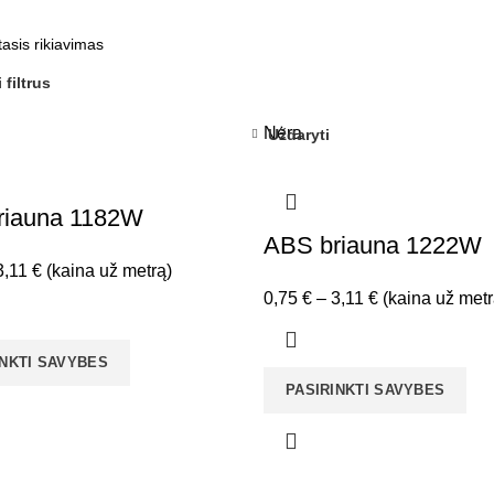
 filtrus
Nėra
Uždaryti
riauna 1182W
ABS briauna 1222W
Price
3,11
€
(kaina už metrą)
range:
Price
0,75
€
–
3,11
€
(kaina už metr
0,75 €
range:
through
0,75 €
INKTI SAVYBES
3,11 €
through
PASIRINKTI SAVYBES
3,11 €