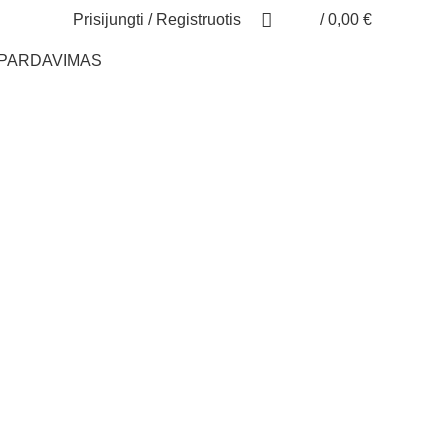
Prisijungti / Registruotis
/
0,00
€
ŠPARDAVIMAS
s