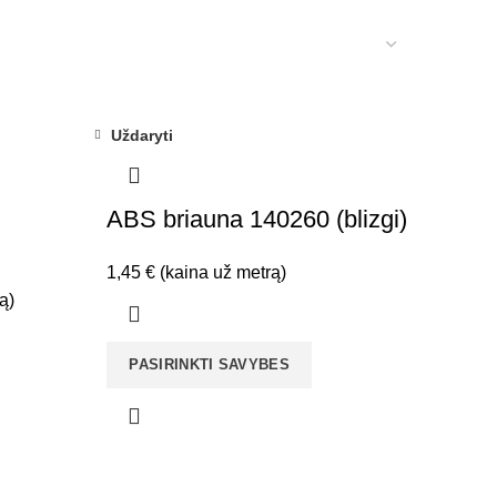
Uždaryti
ABS briauna 140260 (blizgi)
1,45
€
(kaina už metrą)
ą)
PASIRINKTI SAVYBES