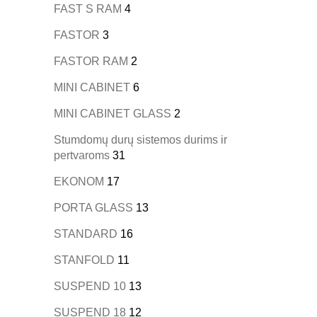
FAST S RAM
4
FASTOR
3
FASTOR RAM
2
MINI CABINET
6
MINI CABINET GLASS
2
Stumdomų durų sistemos durims ir
pertvaroms
31
EKONOM
17
PORTA GLASS
13
STANDARD
16
STANFOLD
11
SUSPEND 10
13
SUSPEND 18
12