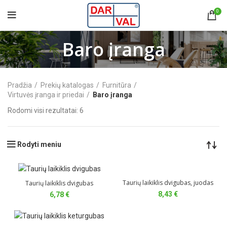
0
Baro įranga
Pradžia
Prekių katalogas
Furnitūra
Virtuvės įranga ir priedai
Baro įranga
Rodomi visi rezultatai: 6
Rodyti meniu
Taurių laikiklis dvigubas, juodas
Taurių laikiklis dvigubas
8,43
€
6,78
€