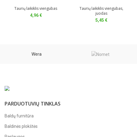
Taurių laikiklis viengubas
Taurių laikiklis viengubas,
juodas
4,96
€
5,45
€
Wera
PARDUOTUVIŲ TINKLAS
Baldų furnitūra
Baldinės plokštės
Paslaugos