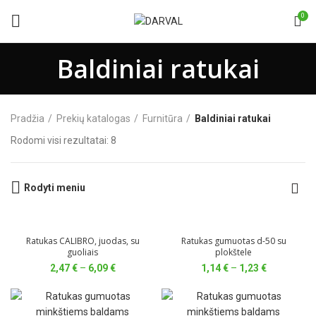
0
Baldiniai ratukai
Pradžia
Prekių katalogas
Furnitūra
Baldiniai ratukai
Rodomi visi rezultatai: 8
Rodyti meniu
Ratukas CALIBRO, juodas, su
Ratukas gumuotas d-50 su
guoliais
plokštele
Price
Price
2,47
€
–
6,09
€
1,14
€
–
1,23
€
range:
range:
2,47 €
1,14 €
through
through