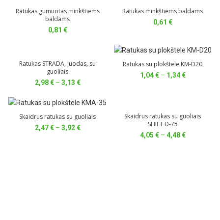
6,09 €
1,23 €
Ratukas gumuotas minkštiems
Ratukas minkštiems baldams
baldams
0,61
€
0,81
€
Ratukas STRADA, juodas, su
Ratukas su plokštele KM-D20
guoliais
Price
1,04
€
–
1,34
€
Price
2,98
€
–
3,13
€
range:
range:
1,04 €
2,98 €
through
through
1,34 €
Skaidrus ratukas su guoliais
Skaidrus ratukas su guoliais
3,13 €
SHIFT D-75
Price
2,47
€
–
3,92
€
Price
4,05
€
–
4,48
€
range:
range:
2,47 €
4,05 €
through
through
3,92 €
4,48 €