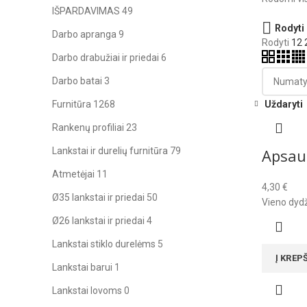
IŠPARDAVIMAS
49
Rodyti
Darbo apranga
9
Rodyti
12
Darbo drabužiai ir priedai
6
Darbo batai
3
Furnitūra
1268
Uždaryti
Rankenų profiliai
23
Lankstai ir durelių furnitūra
79
Apsaug
Atmetėjai
11
4,30
€
Ø35 lankstai ir priedai
50
Vieno dydž
Ø26 lankstai ir priedai
4
Lankstai stiklo durelėms
5
Į KREP
Lankstai barui
1
Lankstai lovoms
0