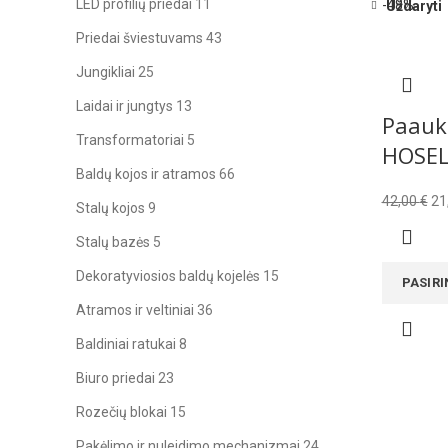
LED profilių priedai
11
-48%
Uždaryti
Priedai šviestuvams
43
Jungikliai
25
Laidai ir jungtys
13
Paaukš
Transformatoriai
5
HOSE
Baldų kojos ir atramos
66
Ori
42,00
€
21
Stalų kojos
9
pr
Stalų bazės
5
wa
42,
Dekoratyviosios baldų kojelės
15
PASIRI
Atramos ir veltiniai
36
Baldiniai ratukai
8
Biuro priedai
23
Rozečių blokai
15
Pakėlimo ir nuleidimo mechanizmai
24