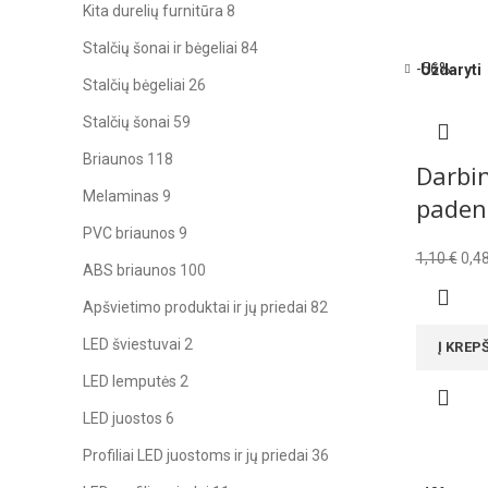
Kita durelių furnitūra
8
Stalčių šonai ir bėgeliai
84
-56%
Uždaryti
Stalčių bėgeliai
26
Stalčių šonai
59
Briaunos
118
Darbin
Melaminas
9
paden
PVC briaunos
9
Orig
1,10
€
0,4
ABS briaunos
100
pric
was
Apšvietimo produktai ir jų priedai
82
1,10
LED šviestuvai
2
Į KREP
LED lemputės
2
LED juostos
6
Profiliai LED juostoms ir jų priedai
36