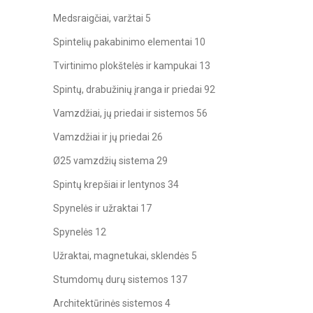
Medsraigčiai, varžtai
5
Spintelių pakabinimo elementai
10
Tvirtinimo plokštelės ir kampukai
13
Spintų, drabužinių įranga ir priedai
92
Vamzdžiai, jų priedai ir sistemos
56
Vamzdžiai ir jų priedai
26
Ø25 vamzdžių sistema
29
Spintų krepšiai ir lentynos
34
Spynelės ir užraktai
17
Spynelės
12
Užraktai, magnetukai, sklendės
5
Stumdomų durų sistemos
137
Architektūrinės sistemos
4