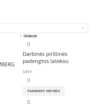
Uždaryti
Darbinės pirštinės
padengtos lateksu
EMBERG
0,83
€
PASIRINKTI SAVYBES