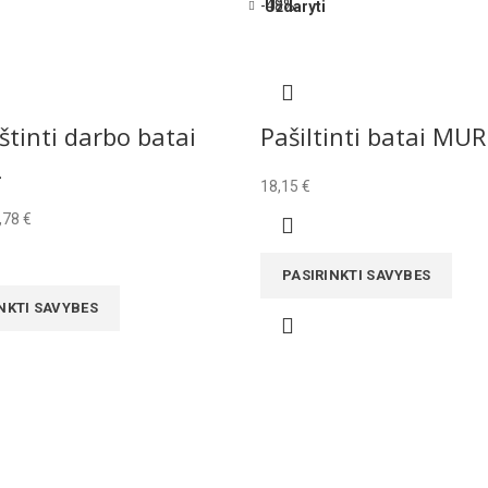
-48%
Uždaryti
tinti darbo batai
Pašiltinti batai MUR
L
18,15
€
ginal
Current
,78
€
ice
price
s:
is:
PASIRINKTI SAVYBES
00 €.
21,78 €.
NKTI SAVYBES