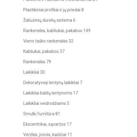
Plastikiniai profiliai ir jų priedai
8
Žaliuzinių durelių sistema
6
Rankenėlės, kabliukai, pakabos
149
Vieno taško rankenėlės
32
Kabliukai, pakabos
37
Rankenėlės
79
Laikikliai
30
Dekoratyvieji lentynų laikikliai
7
Laikikliai baldų lentynoms
17
Laikikliai veidrodžiams
5
Smulki furnitūra
81
Ekscentrikai, sąvaržos
17
Veržlės, įvorės, kaiščiai
11