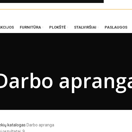
AKCIJOS
FURNITŪRA
PLOKŠTĖ
STALVIRŠIAI
PASLAUGOS
Darbo aprang
ekių katalogas
Darbo apranga
 rezultatai: 9