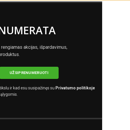
ENUMERATA
 rengiamas akcijas, išpardavimus,
produktus.
kslu ir kad esu susipažinęs su
Privatumo politikoje
ąlygomis.