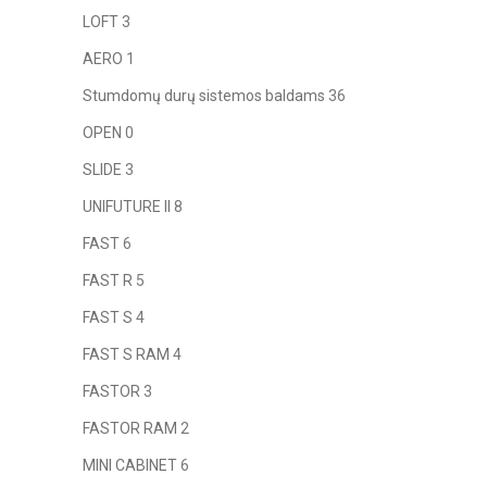
LOFT
3
AERO
1
Stumdomų durų sistemos baldams
36
OPEN
0
SLIDE
3
UNIFUTURE II
8
FAST
6
FAST R
5
FAST S
4
FAST S RAM
4
FASTOR
3
FASTOR RAM
2
MINI CABINET
6