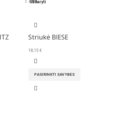
-58%
Uždaryti
ITZ
Striukė BIESE
18,15
€
PASIRINKTI SAVYBES
Face
Twitt