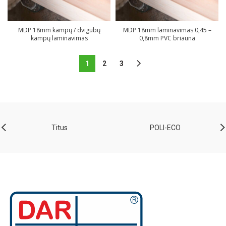
MDP 18mm kampų / dvigubų
MDP 18mm laminavimas 0,45 –
kampų laminavimas
0,8mm PVC briauna
1
2
3
Titus
POLI-ECO