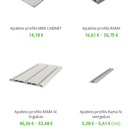
Apatinis profilis MINI CABINET
Apatinis profilis RAMA
Price
14,18
€
16,61
€
–
36,75
€
range:
16,61 €
through
36,75 €
Apatinis profilis RAMA IV,
Apatinis profilis Rama IV,
trigubas
viengubas
Price
Price
40,26
€
–
53,68
€
5,38
€
–
5,61
€
(vnt)
range:
range:
40,26 €
5,38 €