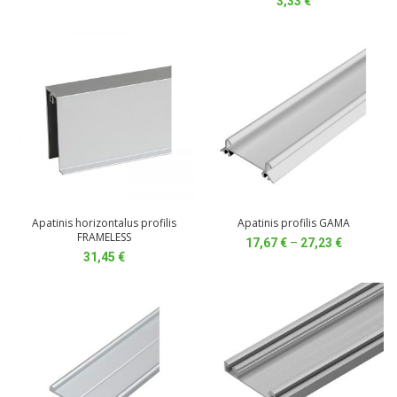
3,33
€
Apatinis horizontalus profilis
Apatinis profilis GAMA
FRAMELESS
Price
17,67
€
–
27,23
€
31,45
€
range:
17,67 €
through
27,23 €