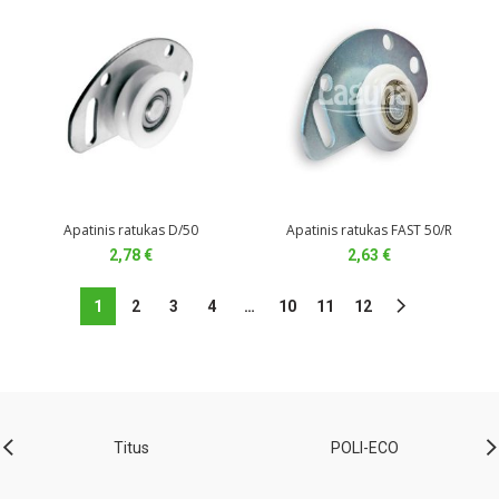
through
through
53,68 €
5,61 €
Apatinis ratukas D/50
Apatinis ratukas FAST 50/R
2,78
€
2,63
€
1
2
3
4
…
10
11
12
Titus
POLI-ECO