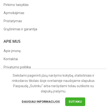
Pirkimo taisyklės
Apmokėjimas
Pristatymas
Grąžinimas ir garantija
APIE MUS
Apie įmonę
Kontaktai
Privatumo politika
Sekite mus
Facebook'e
Siekdami pagerinti jūsų naršymo kokybę, statistiniais ir
rinkodaros tikslais šioje svetainėje naudojame slapukus.
Paspaudę „Sutinku“ arba naršydami toliau sutiksite su
slapukų įrašymu.
2025 UAB "DARVAL"
DAUGIAU INFORMACIJOS
SUTINKU
Saugūs mokėjimai su: