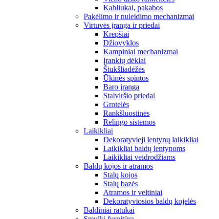
Kabliukai, pakabos
Pakėlimo ir nuleidimo mechanizmai
Virtuvės įranga ir priedai
Krepšiai
Džiovyklos
Kampiniai mechanizmai
Įrankių dėklai
Šiukšliadėžės
Ūkinės spintos
Baro įranga
Stalviršio priedai
Grotelės
Rankšluostinės
Relingo sistemos
Laikikliai
Dekoratyvieji lentynų laikikliai
Laikikliai baldų lentynoms
Laikikliai veidrodžiams
Baldų kojos ir atramos
Stalų kojos
Stalų bazės
Atramos ir veltiniai
Dekoratyviosios baldų kojelės
Baldiniai ratukai
Smulki furnitūra