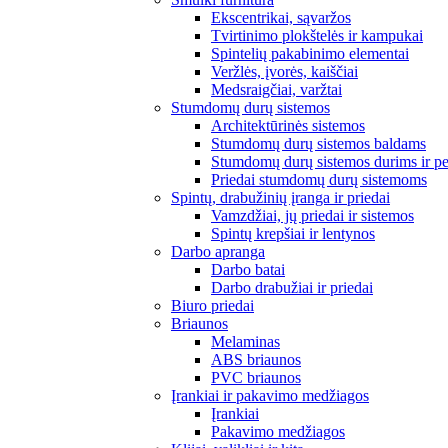
Ekscentrikai, sąvaržos
Tvirtinimo plokštelės ir kampukai
Spintelių pakabinimo elementai
Veržlės, įvorės, kaiščiai
Medsraigčiai, varžtai
Stumdomų durų sistemos
Architektūrinės sistemos
Stumdomų durų sistemos baldams
Stumdomų durų sistemos durims ir p
Priedai stumdomų durų sistemoms
Spintų, drabužinių įranga ir priedai
Vamzdžiai, jų priedai ir sistemos
Spintų krepšiai ir lentynos
Darbo apranga
Darbo batai
Darbo drabužiai ir priedai
Biuro priedai
Briaunos
Melaminas
ABS briaunos
PVC briaunos
Įrankiai ir pakavimo medžiagos
Įrankiai
Pakavimo medžiagos