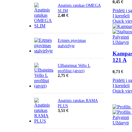
0,45
€
Apatinis ratukas OMEGA
Pridėti į s
SLIM
2,48
€
Į krepšelį
Quick vi
Palyginti
Ertmės pjovimas
Uždaryti
stalviršyje
Kampas 
121 A
Užbaigimai Vello L
profiliui (atviri)
0,73
€
2,75
€
Pridėti į s
Į krepšelį
Quick vi
Apatinis ratukas RAMA
PLUS
3,51
€
Palyginti
Uždaryti