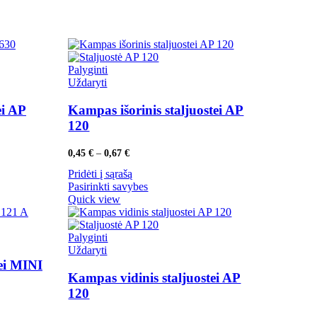
Palyginti
Uždaryti
ei AP
Kampas išorinis staljuostei AP
120
Price
0,45
€
–
0,67
€
range:
Pridėti į sąrašą
0,45 €
through
Pasirinkti savybes
0,67 €
Quick view
Palyginti
Uždaryti
tei MINI
Kampas vidinis staljuostei AP
120