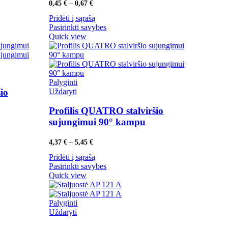
Price
0,45
€
–
0,67
€
range:
Pridėti į sąrašą
0,45 €
through
Pasirinkti savybes
0,67 €
Quick view
Palyginti
Uždaryti
io
Profilis QUATRO stalviršio
sujungimui 90° kampu
Price
4,37
€
–
5,45
€
range:
Pridėti į sąrašą
4,37 €
through
Pasirinkti savybes
5,45 €
Quick view
Palyginti
Uždaryti