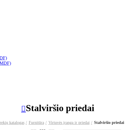
HDF)
 (MDF)
Stalviršio priedai
rekių katalogas
Furnitūra
Virtuvės įranga ir priedai
Stalviršio priedai