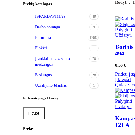
Rodyti
1
Prekių katalogas
IŠPARDAVIMAS
49
Darbo apranga
9
Palyginti
Uždaryti
Furnitūra
1268
Išorinis
Plokštė
317
494
Įrankiai ir pakavimo
70
medžiagos
0,58
€
Pridėti į s
Paslaugos
28
Į krepšelį
Quick vi
Užsakymo blankas
1
Filtruoti pagal kainą
Palyginti
Uždaryti
Filtruoti
Min
Maks
Kampas i
kaina
kaina
121 A
Prekės