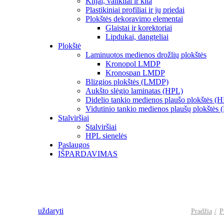
Klijai, valikliai ir kita
Plastikiniai profiliai ir jų priedai
Plokštės dekoravimo elementai
Glaistai ir korektoriai
Lipdukai, dangteliai
Plokštė
Laminuotos medienos drožlių plokštės
Kronopol LMDP
Kronospan LMDP
Blizgios plokštės (LMDP)
Aukšto slėgio laminatas (HPL)
Didelio tankio medienos plaušo plokštės (
Vidutinio tankio medienos plaušų plokštės
Stalviršiai
Stalviršiai
HPL sienelės
Paslaugos
IŠPARDAVIMAS
uždaryti
Pradžia
P