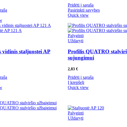
Pridėti į sąrašą
ąrašą
Pasirinkti savybes
Quick view
ew
Palyginti
Uždaryti
vidinis staljuostei AP
Profilis QUATRO stalvirš
sujungimui
2,83
€
ąrašą
Pridėti į sąrašą
Į krepšelį
ew
Quick view
Palyginti
Uždaryti