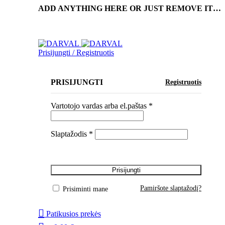
ADD ANYTHING HERE OR JUST REMOVE IT…
Prisijungti / Registruotis
PRISIJUNGTI
Registruotis
Vartotojo vardas arba el.paštas
*
Slaptažodis
*
Prisijungti
Pamiršote slaptažodį?
Prisiminti mane
Patikusios prekės