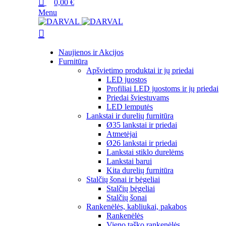
0,00
€
Menu
Naujienos ir Akcijos
Furnitūra
Apšvietimo produktai ir jų priedai
LED juostos
Profiliai LED juostoms ir jų priedai
Priedai šviestuvams
LED lemputės
Lankstai ir durelių furnitūra
Ø35 lankstai ir priedai
Atmetėjai
Ø26 lankstai ir priedai
Lankstai stiklo durelėms
Lankstai barui
Kita durelių furnitūra
Stalčių šonai ir bėgeliai
Stalčių bėgeliai
Stalčių šonai
Rankenėlės, kabliukai, pakabos
Rankenėlės
Vieno taško rankenėlės