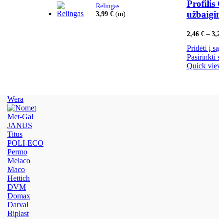
Profili
Relingas
užbaigi
3,99
€
(m)
2,46
€
–
3,
Pridėti į s
Pasirinkti
Quick vi
1
Wera
Met-Gal
JANUS
Titus
POLI-ECO
Permo
Melaco
Maco
Hettich
DVM
Domax
Darval
Biplast