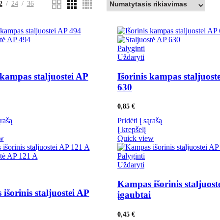
2
24
36
Palyginti
Uždaryti
 kampas staljuostei AP
Išorinis kampas staljuost
630
0,85
€
ąrašą
Pridėti į sąrašą
Į krepšelį
ew
Quick view
Palyginti
Uždaryti
Kampas išorinis staljuos
šorinis staljuostei AP
įgaubtai
0,45
€