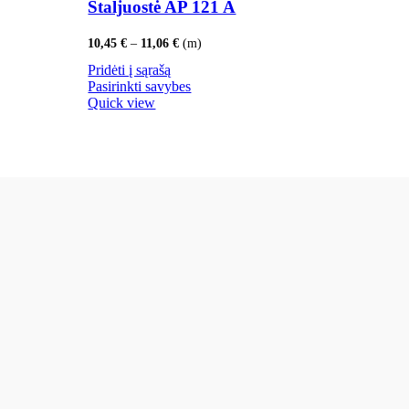
Staljuostė AP 121 A
Price
10,45
€
–
11,06
€
(m)
range:
Pridėti į sąrašą
10,45 €
through
Pasirinkti savybes
11,06 €
Quick view