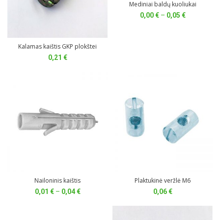
Mediniai baldų kuoliukai
Price
0,00
€
–
0,05
€
range:
0,00 €
through
Kalamas kaištis GKP plokštei
0,05 €
0,21
€
Nailoninis kaištis
Plaktukinė veržlė M6
Price
0,01
€
–
0,04
€
0,06
€
range:
0,01 €
through