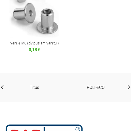
Veržlė M6 (dvipusiam varžtui)
0,18
€
Titus
POLI-ECO