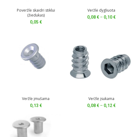
Poveržlė skaidri stiklui
Veržlė dygliuota
(žiedukas)
Price
0,08
€
–
0,10
€
0,05
€
range:
0,08 €
through
0,10 €
Veržlė įmušama
Veržlė įsukama
Price
0,13
€
0,08
€
–
0,12
€
range:
0,08 €
through
0,12 €