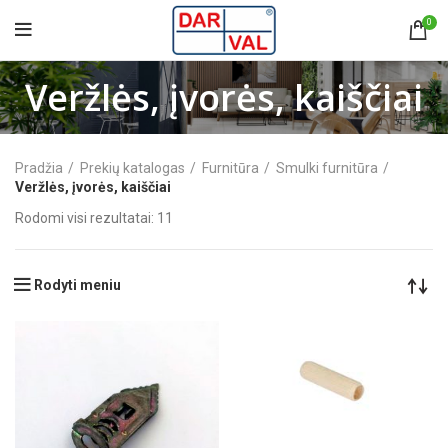
0
Veržlės, įvorės, kaiščiai
Pradžia
Prekių katalogas
Furnitūra
Smulki furnitūra
Veržlės, įvorės, kaiščiai
Rodomi visi rezultatai: 11
Rodyti meniu