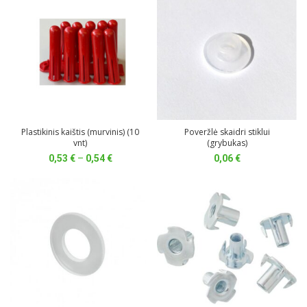
0,04 €
Plastikinis kaištis (murvinis) (10
Poveržlė skaidri stiklui
vnt)
(grybukas)
Price
0,53
€
–
0,54
€
0,06
€
range:
0,53 €
through
0,54 €