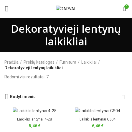
0
Dekoratyvieji lentynų
laikikliai
Pradžia
Prekių katalogas
Furnitūra
Laikikliai
Dekoratyvieji lentynų laikikliai
Rodomi visi rezultatai: 7
Rodyti meniu
Laikiklis lentynai 4-28
Laikiklis lentynai GS04
5,46
€
6,46
€