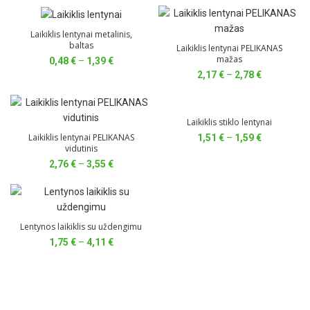
Laikiklis lentynai metalinis,
baltas
Laikiklis lentynai PELIKANAS
mažas
Price
0,48
€
–
1,39
€
range:
Price
2,17
€
–
2,78
€
0,48 €
range:
through
2,17 €
1,39 €
through
Laikiklis stiklo lentynai
2,78 €
Laikiklis lentynai PELIKANAS
Price
1,51
€
–
1,59
€
vidutinis
range:
1,51 €
Price
2,76
€
–
3,55
€
through
range:
1,59 €
2,76 €
through
3,55 €
Lentynos laikiklis su uždengimu
Price
1,75
€
–
4,11
€
range:
1,75 €
through
4,11 €