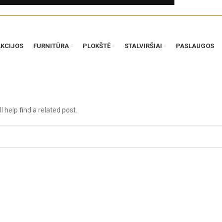
AKCIJOS
FURNITŪRA
PLOKŠTĖ
STALVIRŠIAI
PASLAUGOS
 help find a related post.