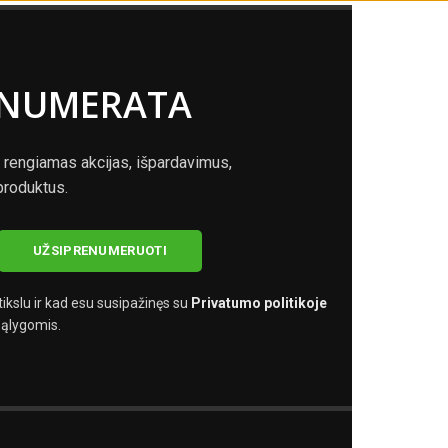
ENUMERATA
 rengiamas akcijas, išpardavimus,
produktus.
kslu ir kad esu susipažinęs su
Privatumo politikoje
ąlygomis.