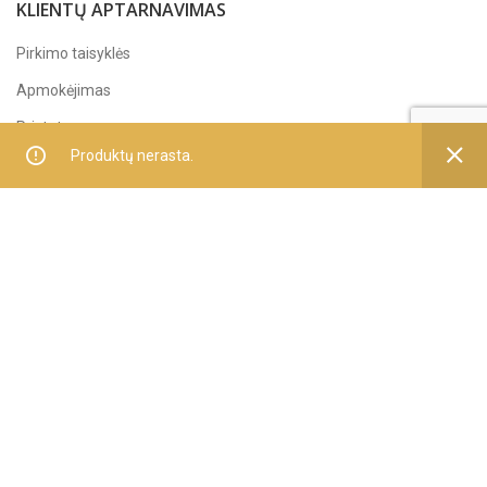
KLIENTŲ APTARNAVIMAS
Pirkimo taisyklės
Apmokėjimas
Pristatymas
Produktų nerasta.
Grąžinimas ir garantija
Siekdami pagerinti jūsų naršymo kokybę, statistiniais ir
APIE MUS
rinkodaros tikslais šioje svetainėje naudojame slapukus.
Apie įmonę
Paspaudę „Sutinku“ arba naršydami toliau sutiksite su
slapukų įrašymu.
Kontaktai
DAUGIAU INFORMACIJOS
SUTINKU
Privatumo politika
Sekite mus
Facebook'e
2025 UAB "DARVAL"