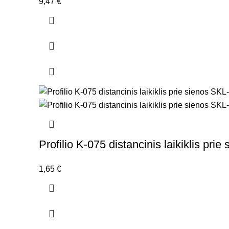
9,47
€
Profilio K-075 distancinis laikiklis pri
1,65
€