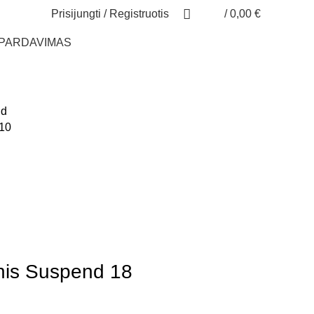
Prisijungti / Registruotis
/
0,00
€
ŠPARDAVIMAS
 10
inis Suspend 18