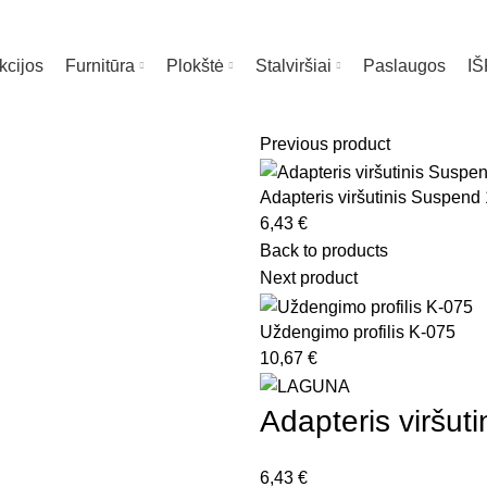
kcijos
Furnitūra
Plokštė
Stalviršiai
Paslaugos
I
Previous product
Adapteris viršutinis Suspend
6,43
€
ia
Back to products
Next product
Uždengimo profilis K-075
10,67
€
Adapteris viršut
6,43
€