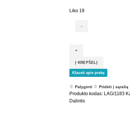
Liko 19
produkto
kiekis:
Adapteris
viršutinis
Į KREPŠELĮ
Suspend
18
Klausti apie prekę
Palyginti
Pridėti į sąrašą
Produkto kodas:
LAG/1183
Ka
Dalintis