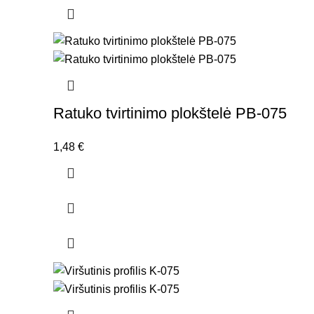
Ratuko tvirtinimo plokštelė PB-075
1,48
€