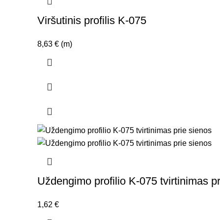
Viršutinis profilis K-075
8,63
€
(m)
Uždengimo profilio K-075 tvirtinimas p
1,62
€