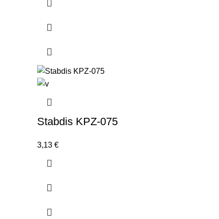
Stabdis KPZ-075
3,13
€