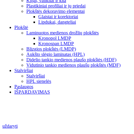
Klijai, valikliai ir kita
Plastikiniai profiliai ir jų priedai
Plokštės dekoravimo elementai
Glaistai ir korektoriai
Lipdukai, dangteliai
Plokštė
Laminuotos medienos drožlių plokštės
Kronopol LMDP
Kronospan LMDP
Blizgios plokštės (LMDP)
Aukšto slėgio laminatas (HPL)
Didelio tankio medienos plaušo plokštės (HDF)
Vidutinio tankio medienos plaušų plokštės (MDF)
Stalviršiai
Stalviršiai
HPL sienelės
Paslaugos
IŠPARDAVIMAS
uždaryti