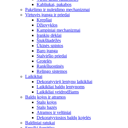
Kabliukai, pakabos
Pakėlimo ir nuleidimo mechanizmai
Virtuvės įranga ir priedai
Krepšiai
Džiovyklos
Kampiniai mechanizmai
Įrankių dėklai
Šiukšliadėžės
Ūkinės spintos
Baro įranga
Stalviršio priedai
Grotelės
Rankšluostinės
Relingo sistemos
Laikikliai
Dekoratyvieji lentynų laikikliai
Laikikliai baldų lentynoms
Laikikliai veidrodžiams
Baldų kojos ir atramos
Stalų kojos
Stalų bazės
Atramos ir veltiniai
Dekoratyviosios baldų kojelės
Baldiniai ratukai
Smulki furnitūra