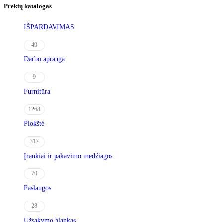
Prekių katalogas
IŠPARDAVIMAS
49
Darbo apranga
9
Furnitūra
1268
Plokštė
317
Įrankiai ir pakavimo medžiagos
70
Paslaugos
28
Užsakymo blankas