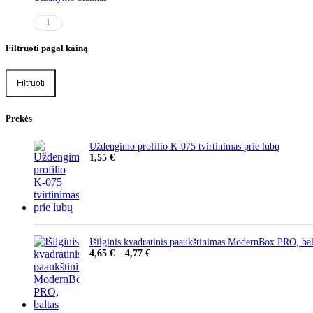
1
Filtruoti pagal kainą
Filtruoti
Min
Maks
kaina
kaina
Prekės
Uždengimo profilio K-075 tvirtinimas prie lubų
1,55
€
Išilginis kvadratinis paaukštinimas ModernBox PRO, bal
Price
4,65
€
–
4,77
€
range:
4,65 €
through
4,77 €