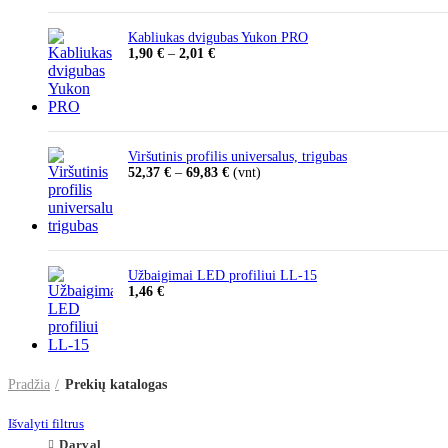
Kabliukas dvigubas Yukon PRO
Price
1,90
€
–
2,01
€
range:
1,90 €
through
2,01 €
Viršutinis profilis universalus, trigubas
Price
52,37
€
–
69,83
€
(vnt)
range:
52,37 €
through
69,83 €
Užbaigimai LED profiliui LL-15
1,46
€
Pradžia
Prekių katalogas
Išvalyti filtrus
Darval