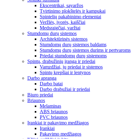
Ekscentrikai, sąvaržos
Tvirtinimo plokštelės ir kampukai
Spintelių pakabinimo elementai
Veržlės, įvorės, kaiščiai
Medsraigčiai, varžtai
Stumdomų durų sistemos
Architektūrinės sistemos
Stumdomų durų sistemos baldams
Stumdomų durų sistemos durims ir pertvaroms
Priedai stumdomų durų sistemoms
Spintų, drabužinių įranga ir priedai
Vamzdžiai, jų priedai ir sistemos
Spintų krepšiai ir lentynos
Darbo apranga
Darbo batai
Darbo drabužiai ir priedai
Biuro priedai
Briaunos
Melaminas
ABS briaunos
PVC briaunos
Įrankiai ir pakavimo medžiagos
Įrankiai
Pakavimo medžiagos