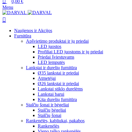
0,00
€
Menu
Naujienos ir Akcijos
Furnitūra
Apšvietimo produktai ir jų priedai
LED juostos
Profiliai LED juostoms ir jų priedai
Priedai šviestuvams
LED lemputės
Lankstai ir durelių furnitūra
Ø35 lankstai ir priedai
Atmetėjai
Ø26 lankstai ir priedai
Lankstai stiklo durelėms
Lankstai barui
Kita durelių furnitūra
Stalčių šonai ir bėgeliai
Stalčių bėgeliai
Stalčių šonai
Rankenėlės, kabliukai, pakabos
Rankenėlės
Vieno taško rankenėlės