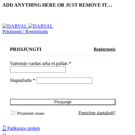
ADD ANYTHING HERE OR JUST REMOVE IT…
Prisijungti / Registruotis
PRISIJUNGTI
Registruotis
Vartotojo vardas arba el.paštas
*
Slaptažodis
*
Prisijungti
Pamiršote slaptažodį?
Prisiminti mane
Patikusios prekės