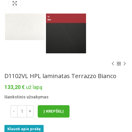
Norėdami padidinti spauskite čia
D1102VL HPL laminatas Terrazzo Bianco
133,20
€
už lapą
Išankstinis užsakymas
Į KREPŠELĮ
Klausti apie prekę