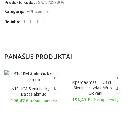
Produkto kodas:
SN/D20230OV
Kategorija:
HPL sienelės
Dalintis
PANAŠŪS PRODUKTAI
Išpardavimas – D3314PR
Sieninis skydas Ąžuolas
K101KM Sieninis skydas
Giovani
Baltas akmuo
196,47
€
už visą sienelę
196,47
€
už visą sienelę