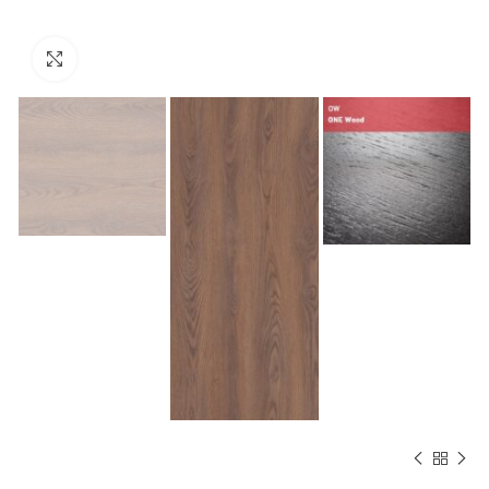
Norėdami padidinti spauskite čia