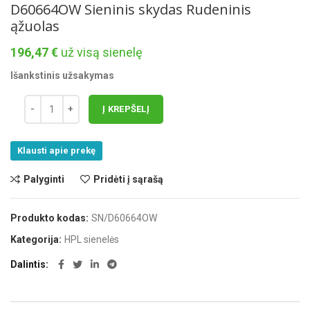
D60664OW Sieninis skydas Rudeninis
ąžuolas
196,47
€
už visą sienelę
Išankstinis užsakymas
Į KREPŠELĮ
Klausti apie prekę
Palyginti
Pridėti į sąrašą
Produkto kodas:
SN/D60664OW
Kategorija:
HPL sienelės
Dalintis