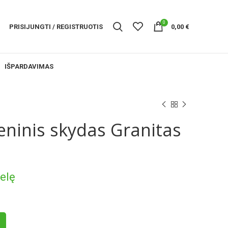
0
PRISIJUNGTI / REGISTRUOTIS
0,00
€
IŠPARDAVIMAS
ninis skydas Granitas
nelę