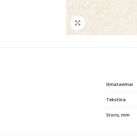
Norėdami padidinti spauski
Išmatavimai
Tekstūra
Storis, mm