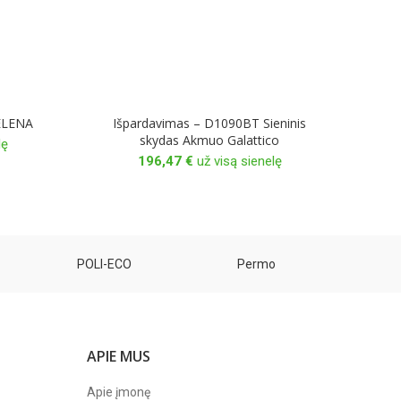
SELENA
Išpardavimas – D1090BT Sieninis
skydas Akmuo Galattico
lę
196,47
€
už visą sienelę
POLI-ECO
Permo
APIE MUS
Apie įmonę