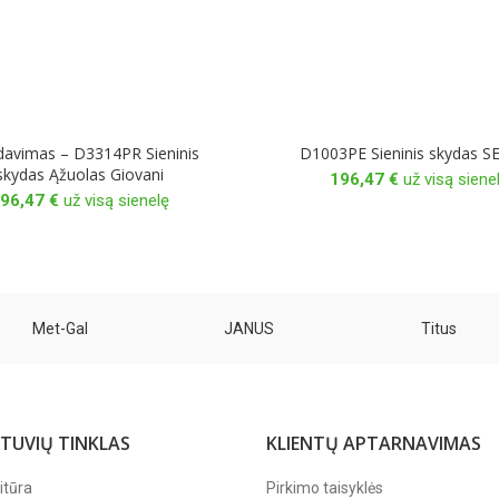
davimas – D3314PR Sieninis
D1003PE Sieninis skydas 
skydas Ąžuolas Giovani
196,47
€
už visą siene
96,47
€
už visą sienelę
Met-Gal
JANUS
Titus
TUVIŲ TINKLAS
KLIENTŲ APTARNAVIMAS
itūra
Pirkimo taisyklės