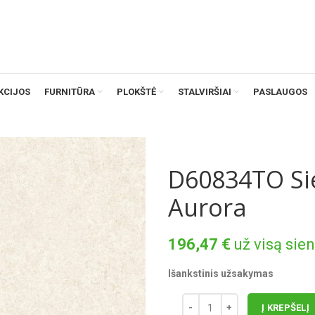
KCIJOS
FURNITŪRA
PLOKŠTĖ
STALVIRŠIAI
PASLAUGOS
D60834TO Sie
Aurora
196,47
€
už visą sie
Išankstinis užsakymas
Į KREPŠELĮ