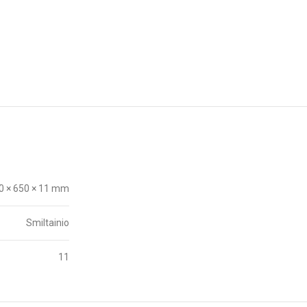
0 × 650 × 11 mm
Smiltainio
11