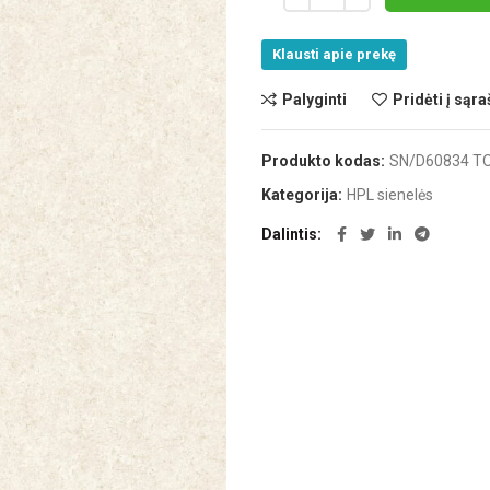
Klausti apie prekę
Palyginti
Pridėti į sąra
Produkto kodas:
SN/D60834 T
Kategorija:
HPL sienelės
Dalintis