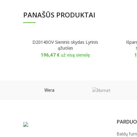
PANAŠŪS PRODUKTAI
D20140OV Sieninis skydas Lyrinis
Išpar
ąžuolas
196,47
€
už visą sienelę
1
Wera
PARDUO
Baldų furn