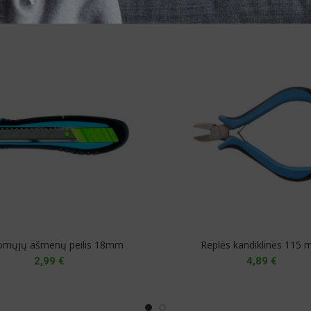
omųjų ašmenų peilis 18mm
Replės kandiklinės 115
2,99
€
4,89
€