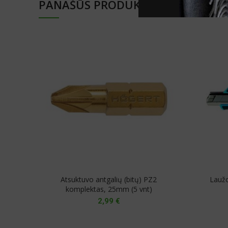
PANAŠŪS PRODUKTAI
Atsuktuvo antgalių (bitų) PZ2
Lauž
komplektas, 25mm (5 vnt)
2,99
€