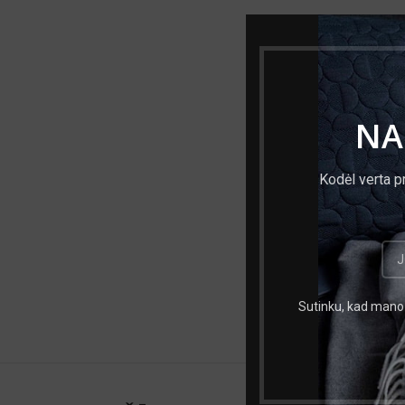
Svoris
Skersmuo, m
NA
Ilgis, mm
Medžiaga
Kodėl verta p
Kietumas (Rok
Prekės ženklas
EAN numeris
Sutinku, kad mano 