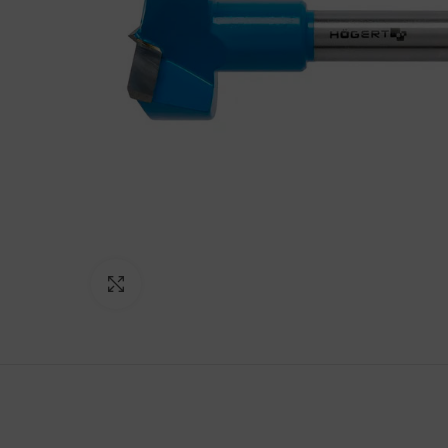
Norėdami padidinti spauskite čia