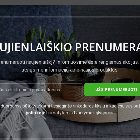
m
UJIENLAIŠKIO PRENUMER
renumeruoti naujienlaiškį? Informuosime apie rengiamas akcijas,
atsiųsime informaciją apie naujus produktus.
velo skalė), HRC
duomenys būtų tvarkomi tiesioginės rinkodaros tikslu ir kad esu susipa
politikoje
numatytomis tvarkymo sąlygomis.