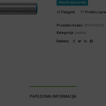
Klausti apie prekę
Palyginti
Pridėti į sąra
Produkto kodas:
HO/HT6D310
Kategorija:
Įrankiai
Dalintis
PAPILDOMA INFORMACIJA