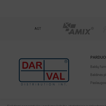
st
AGT
PARDUO
Baldų furn
Baldinės p
Paslaugos