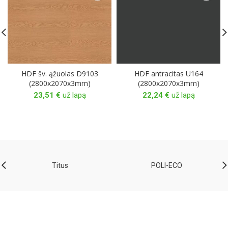
HDF šv. ąžuolas D9103
HDF antracitas U164
(2800x2070x3mm)
(2800x2070x3mm)
23,51
€
už lapą
22,24
€
už lapą
Titus
POLI-ECO