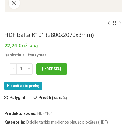
Norėdami padidinti spauskite čia
HDF balta K101 (2800x2070x3mm)
22,24
€
už lapą
Išankstinis užsakymas
Į KREPŠELĮ
Klausti apie prekę
Palyginti
Pridėti į sąrašą
Produkto kodas:
HDF/101
Kategorija:
Didelio tankio medienos plaušo plokštės (HDF)