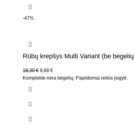
-47%
Rūbų krepšys Multi Variant (be bėgelių
Original
Current
18,30
€
9,68
€
price
price
Komplekte nėra bėgelių. Papildomai reikia įsigyti:
was:
is:
18,30 €.
9,68 €.