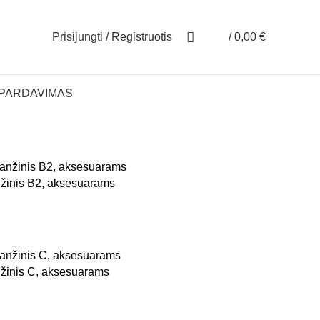
Prisijungti / Registruotis
/
0,00
€
ŠPARDAVIMAS
nžinis B2, aksesuarams
nžinis C, aksesuarams