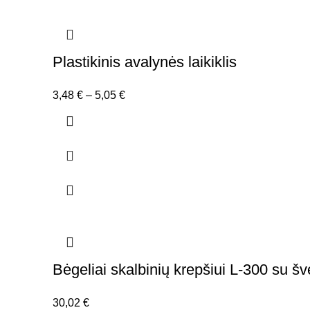
Plastikinis avalynės laikiklis
Price
3,48
€
–
5,05
€
range:
3,48 €
through
5,05 €
Bėgeliai skalbinių krepšiui L-300 su šve
30,02
€