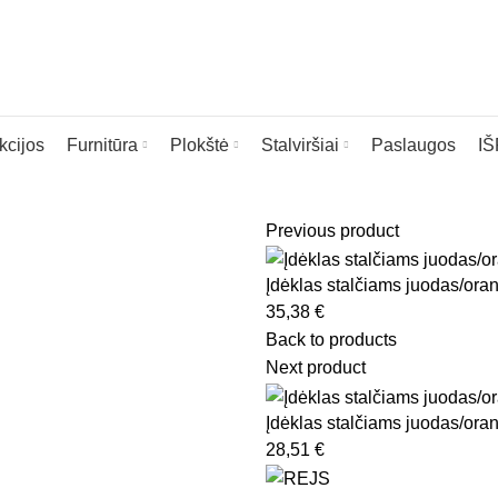
kcijos
Furnitūra
Plokštė
Stalviršiai
Paslaugos
I
Previous product
Įdėklas stalčiams juodas/ora
35,38
€
ia
Back to products
Next product
Įdėklas stalčiams juodas/ora
28,51
€