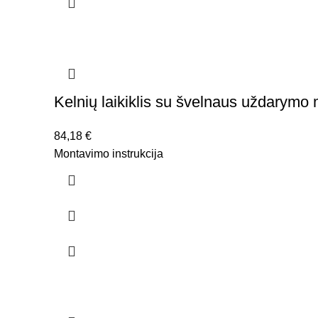
Kelnių laikiklis su švelnaus uždarym
84,18
€
Montavimo instrukcija