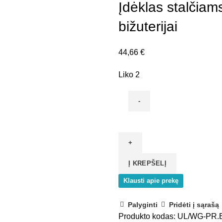
Įdėklas stalčiam
bižuterijai
44,66
€
Liko 2
produkto
kiekis:
Įdėklas
stalčiams
Į KREPŠELĮ
juodas/oranžinis
B3,
Klausti apie prekę
bižuterijai
Palyginti
Pridėti į sąrašą
Produkto kodas:
UL/WG-PR.