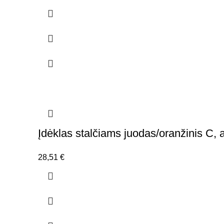
Įdėklas stalčiams juodas/oranžinis C,
28,51
€