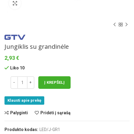
Norėdami padidinti spauskite čia
Jungiklis su grandinėle
2,93
€
Liko 10
Į KREPŠELĮ
Klausti apie prekę
Palyginti
Pridėti į sąrašą
Produkto kodas:
LED/J-GR1