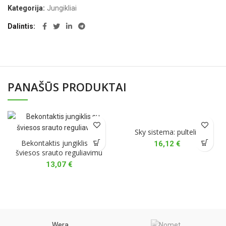
Kategorija:
Jungikliai
Dalintis
PANAŠŪS PRODUKTAI
Sky sistema: pultelis
Bekontaktis jungiklis su
16,12
€
šviesos srauto reguliavimu
13,07
€
Wera