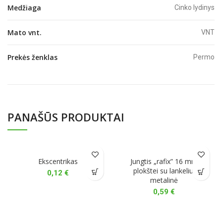
Medžiaga
Cinko lydinys
Mato vnt.
VNT
Prekės ženklas
Permo
PANAŠŪS PRODUKTAI
Ekscentrikas
Jungtis „rafix” 16 mm
plokštei su lankeliu,
0,12
€
metalinė
0,59
€