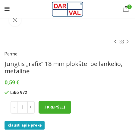
0
Norėdami padidinti spauskite čia
Permo
Jungtis „rafix” 18 mm plokštei be lankelio,
metalinė
0,59
€
Liko 972
Į KREPŠELĮ
Klausti apie prekę