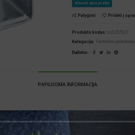
Klausti apie prekę
Palyginti
Pridėti į sąra
Produkto kodas:
LLC/27X27
Kategorija:
Tvirtinimo plokštelė
te čia
Dalintis
PAPILDOMA INFORMACIJA