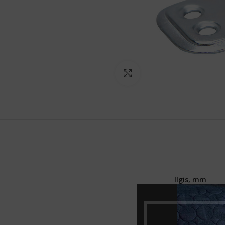
Norėdami padidinti spauski
Ilgis, mm
Aukštis, mm