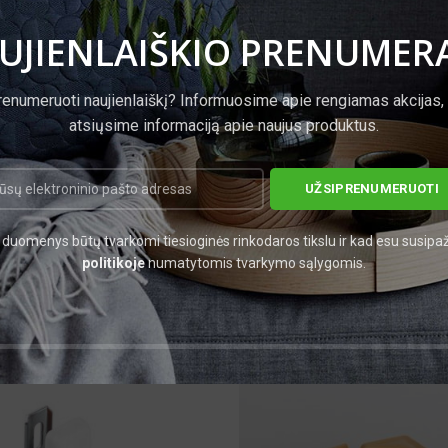
UJIENLAIŠKIO PRENUMER
renumeruoti naujienlaiškį? Informuosime apie rengiamas akcijas,
atsiųsime informaciją apie naujus produktus.
duomenys būtų tvarkomi tiesioginės rinkodaros tikslu ir kad esu susipa
politikoje
numatytomis tvarkymo sąlygomis.