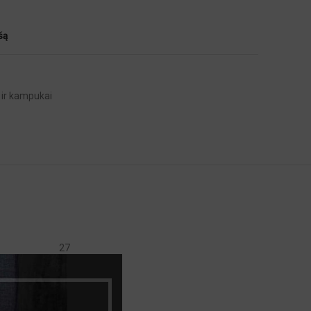
šą
s ir kampukai
27
27