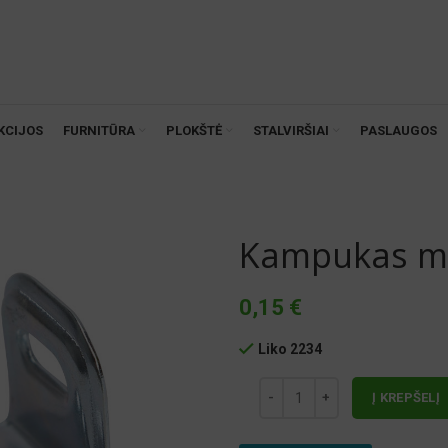
KCIJOS
FURNITŪRA
PLOKŠTĖ
STALVIRŠIAI
PASLAUGOS
Kampukas met
0,15
€
Liko 2234
Į KREPŠELĮ