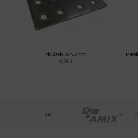
Plokštelė 60×30 mm
Metal
0,34
€
st
AGT