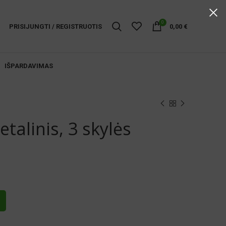
0
PRISIJUNGTI / REGISTRUOTIS
0,00
€
IŠPARDAVIMAS
alinis, 3 skylės