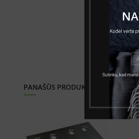
Plotis, mm
NA
Padengimas
Kodėl verta p
Medžiaga
Mato vnt.
Sutinku, kad mano 
PANAŠŪS PRODUKTAI