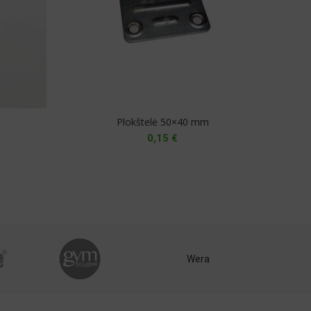
Plokštelė 50×40 mm
0,15
€
Wera