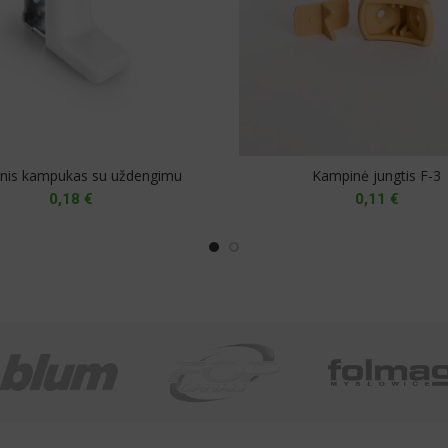
inis kampukas su uždengimu
Kampinė jungtis F-3
0,18
€
0,11
€