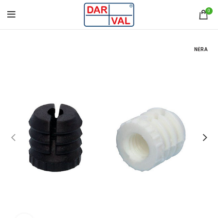
0
NĖRA