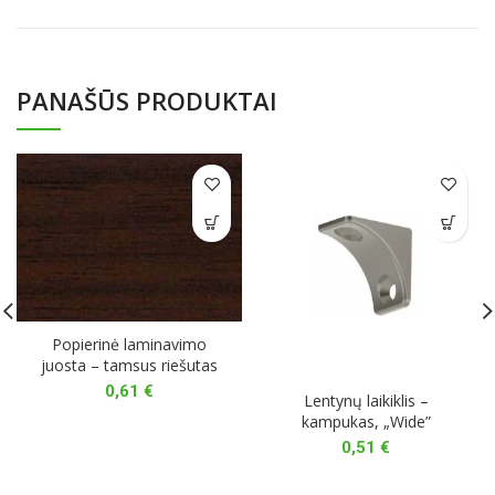
PANAŠŪS PRODUKTAI
Popierinė laminavimo
juosta – tamsus riešutas
0,61
€
Lentynų laikiklis –
kampukas, „Wide”
0,51
€