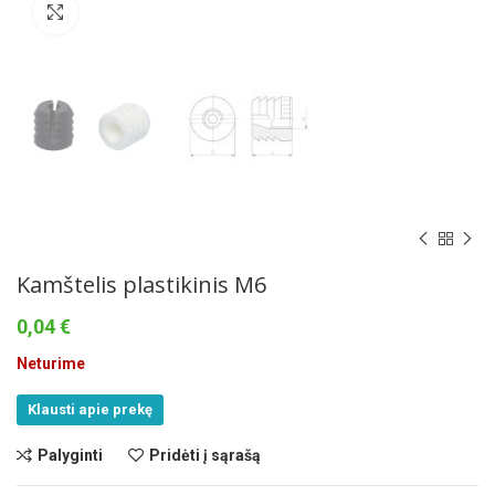
Norėdami padidinti spauskite čia
Kamštelis plastikinis M6
0,04
€
Neturime
Klausti apie prekę
Palyginti
Pridėti į sąrašą