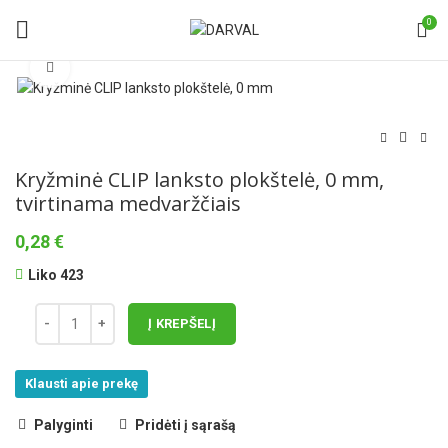
0
Norėdami padidinti spauskite čia
Kryžminė CLIP lanksto plokštelė, 0 mm,
tvirtinama medvaržčiais
0,28
€
Liko 423
Į KREPŠELĮ
Klausti apie prekę
Palyginti
Pridėti į sąrašą