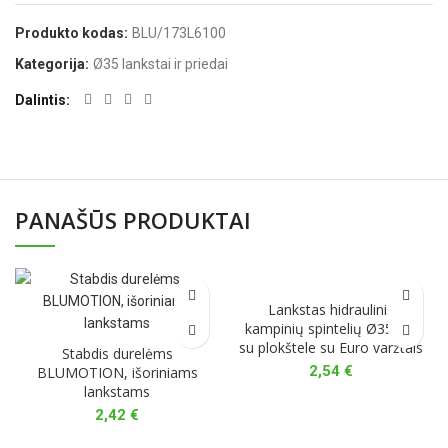
Produkto kodas:
BLU/173L6100
Kategorija:
Ø35 lankstai ir priedai
Dalintis
PANAŠŪS PRODUKTAI
Lankstas hidraulinis
kampinių spintelių Ø35 90⁰
su plokštele su Euro varžtais
Stabdis durelėms
2,54
€
BLUMOTION, išoriniams
lankstams
2,42
€