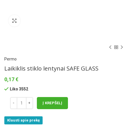
Norėdami padidinti spauskite čia
Permo
Laikiklis stiklo lentynai SAFE GLASS
0,17
€
Liko 3552
Į KREPŠELĮ
Klausti apie prekę