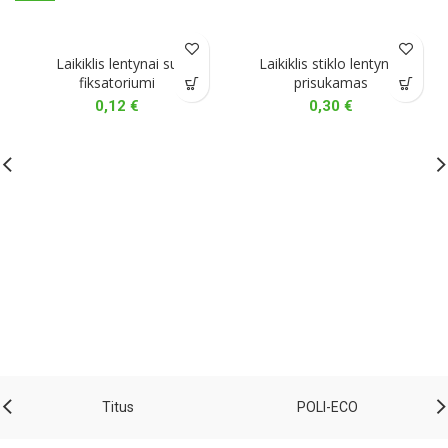
Laikiklis lentynai su
Laikiklis stiklo lentynai,
fiksatoriumi
prisukamas
0,12
€
0,30
€
Titus
POLI-ECO