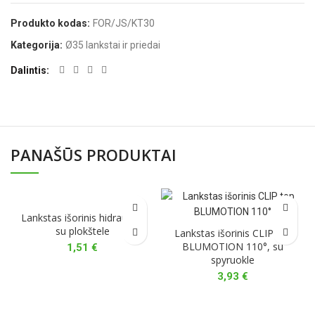
Produkto kodas:
FOR/JS/KT30
Kategorija:
Ø35 lankstai ir priedai
Dalintis
PANAŠŪS PRODUKTAI
Lankstas išorinis hidraulinis
su plokštele
Lankstas išorinis CLIP top
BLUMOTION 110°, su
1,51
€
spyruokle
3,93
€