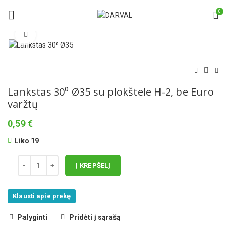
0
Norėdami padidinti spauskite čia
Lankstas 30⁰ Ø35 su plokštele H-2, be Euro
varžtų
0,59
€
Liko 19
Į KREPŠELĮ
Klausti apie prekę
Palyginti
Pridėti į sąrašą