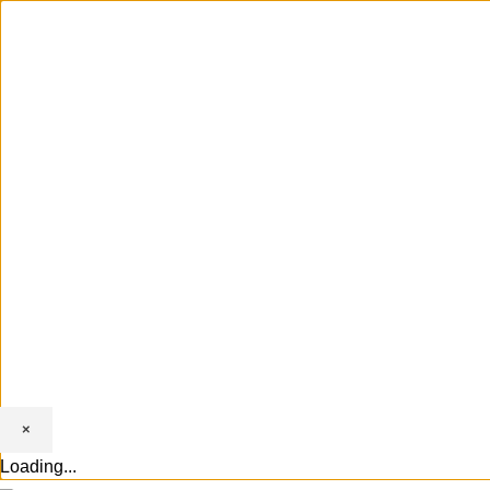
NAUJI
Kodėl verta prenumeruoti naujienlaiškį? Infor
Sutinku, kad mano duomenys būtų tvarkomi tie
×
Loading...