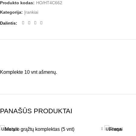
Produkto kodas:
HO/HT4C662
Kategorija:
Įrankiai
Dalintis
Komplekte 10 vnt ašmenų.
PANAŠŪS PRODUKTAI
Uždaryti
Uždaryti