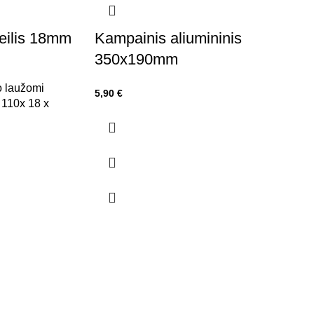
eilis 18mm
Kampainis aliumininis
350x190mm
io laužomi
5,90
€
110x 18 x