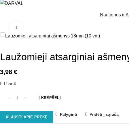
Naujienos ir A
Norėdami padidinti spauskite čia
Laužomieji atsarginiai ašmen
3,98
€
Liko 4
Į KREPŠELĮ
Palyginti
Pridėti į sąrašą
KLAUSTI APIE PREKĘ