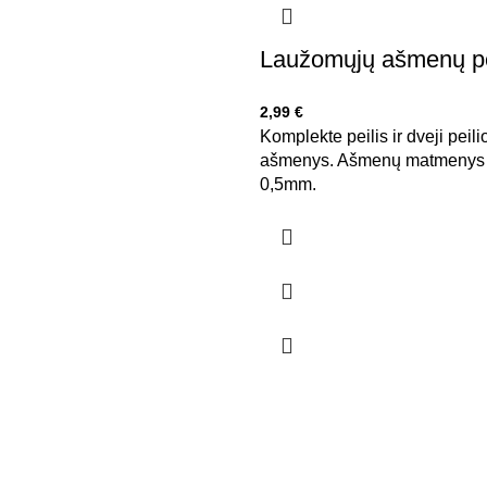
Laužomųjų ašmenų p
2,99
€
Komplekte peilis ir dveji peil
ašmenys. Ašmenų matmenys 
0,5mm.