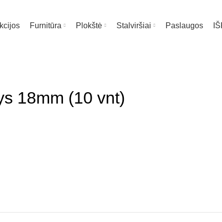
kcijos
Furnitūra
Plokštė
Stalviršiai
Paslaugos
I
ys 18mm (10 vnt)