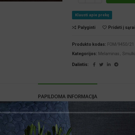
Klausti apie prekę
Palyginti
Pridėti į sąra
Produkto kodas:
FOM/9450/21
Kategorijos:
Melaminas
,
Smulki
Dalintis
PAPILDOMA INFORMACIJA