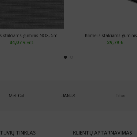
lis stalčiams guminis NOX, 5m
Kilimėlis stalčiams gumini
34,07
€
vnt.
29,79
€
POLI-ECO
Permo
Melaco
TUVIŲ TINKLAS
KLIENTŲ APTARNAVIMAS