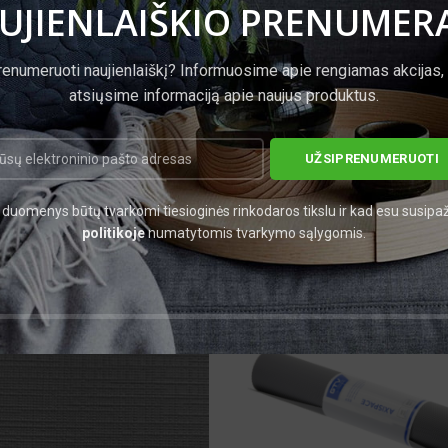
UJIENLAIŠKIO PRENUMER
renumeruoti naujienlaiškį? Informuosime apie rengiamas akcijas,
atsiųsime informaciją apie naujus produktus.
duomenys būtų tvarkomi tiesioginės rinkodaros tikslu ir kad esu susipa
politikoje
numatytomis tvarkymo sąlygomis.