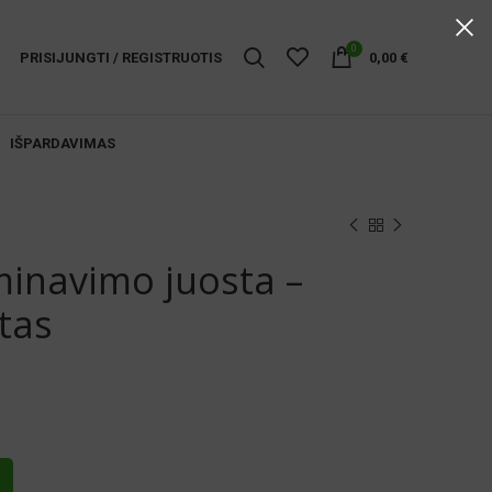
0
PRISIJUNGTI / REGISTRUOTIS
0,00
€
IŠPARDAVIMAS
minavimo juosta –
tas