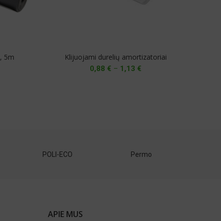
s, 5m
Klijuojami durelių amortizatoriai
Len
Price
0,88
€
–
1,13
€
range:
0,88 €
through
1,13 €
Maco
Hettich
DV
APIE MUS