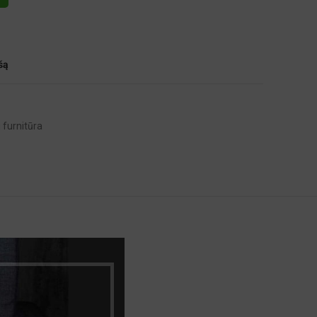
šą
 furnitūra
348 – Wengė
21