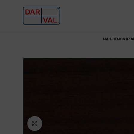
NAUJIENOS IR A
Norėdami padidinti spauskite čia