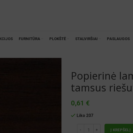
KCIJOS
FURNITŪRA
PLOKŠTĖ
STALVIRŠIAI
PASLAUGOS
Popierinė la
tamsus riešu
0,61
€
Liko 207
Į KREPŠELĮ