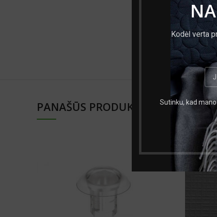
NA
Storis, mm
Kodėl verta p
Mato vnt.
Sutinku, kad mano 
PANAŠŪS PRODUKTAI