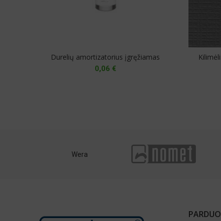
Durelių amortizatorius įgręžiamas
Kilimė
0,06
€
JANUS
Titus
PARDUO