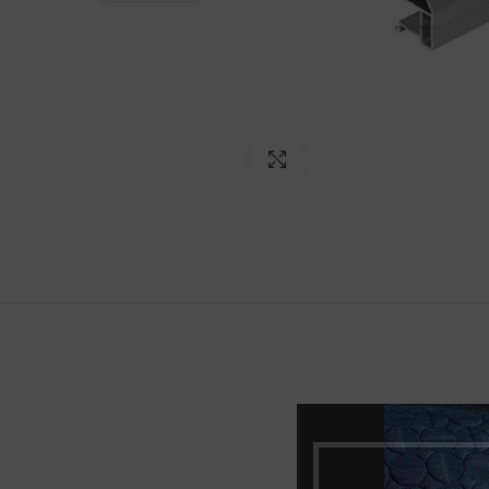
Norėdami padidinti spauski
Spalva
Ilgis, mm