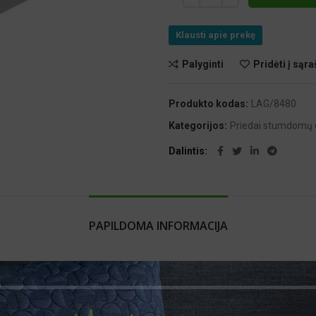
Klausti apie prekę
Palyginti
Pridėti į sąra
te čia
Produkto kodas:
LAG/8480
Kategorijos:
Priedai stumdomų
Dalintis
PAPILDOMA INFORMACIJA