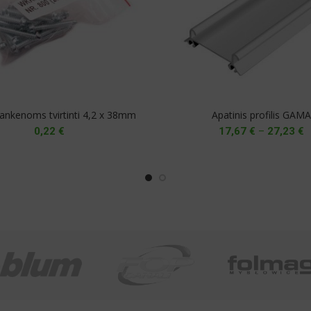
rankenoms tvirtinti 4,2 x 38mm
Apatinis profilis GAM
P
0,22
€
17,67
€
–
27,23
€
r
1
t
2