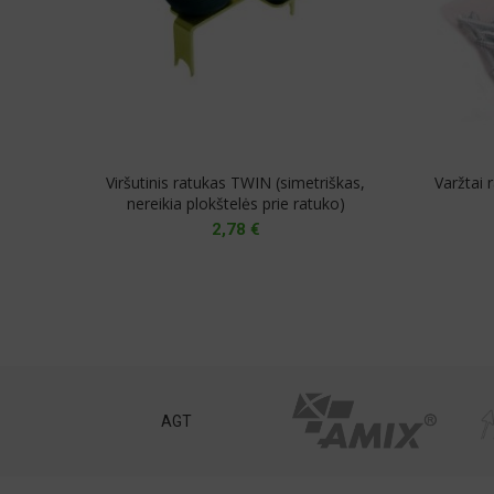
Viršutinis ratukas TWIN (simetriškas,
Varžtai 
nereikia plokštelės prie ratuko)
2,78
€
st
AGT