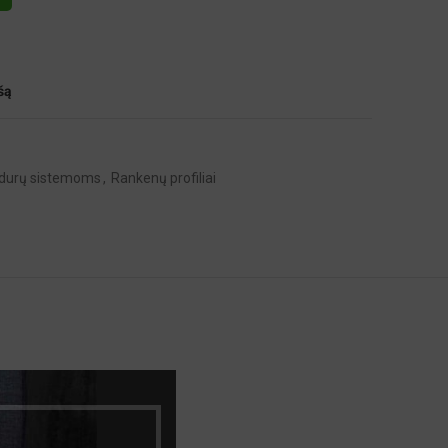
šą
 durų sistemoms
,
Rankenų profiliai
Aliuminis
2700