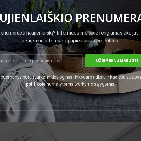
UJIENLAIŠKIO PRENUMER
renumeruoti naujienlaiškį? Informuosime apie rengiamas akcijas,
atsiųsime informaciją apie naujus produktus.
duomenys būtų tvarkomi tiesioginės rinkodaros tikslu ir kad esu susipa
politikoje
numatytomis tvarkymo sąlygomis.