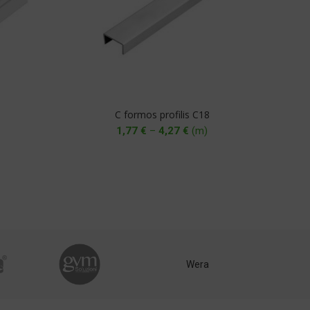
A
C formos profilis C18
Ra
rice
Price
1,77
€
–
4,27
€
(m)
ange:
range:
7,67 €
1,77 €
hrough
through
7,23 €
4,27 €
Wera