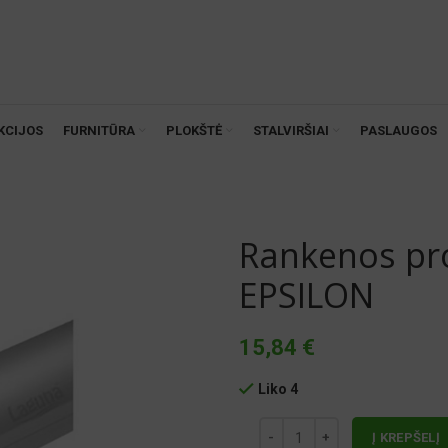
KCIJOS
FURNITŪRA
PLOKŠTĖ
STALVIRŠIAI
PASLAUGOS
Rankenos pro
EPSILON
15,84
€
Liko 4
Į KREPŠELĮ