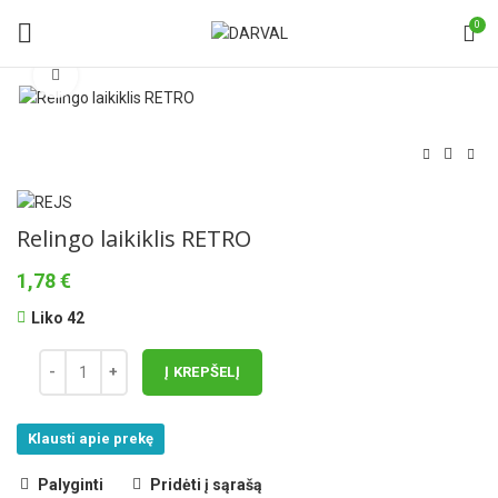
0
Norėdami padidinti spauskite čia
Relingo laikiklis RETRO
1,78
€
Liko 42
Į KREPŠELĮ
Klausti apie prekę
Palyginti
Pridėti į sąrašą