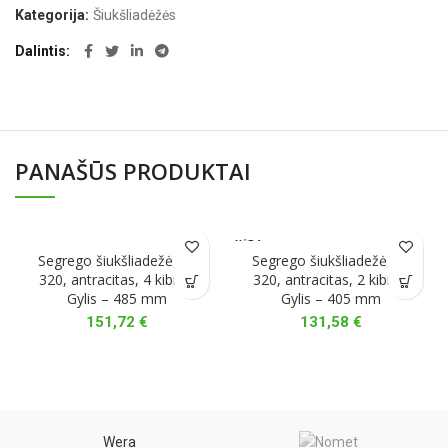
Kategorija:
Šiukšliadėžės
Dalintis
PANAŠŪS PRODUKTAI
NĖRA
Segrego šiukšliadežė, H-
Segrego šiukšliadežė, H-
320, antracitas, 4 kibirai,
320, antracitas, 2 kibirai,
Gylis – 485 mm
Gylis – 405 mm
151,72
€
131,58
€
Wera