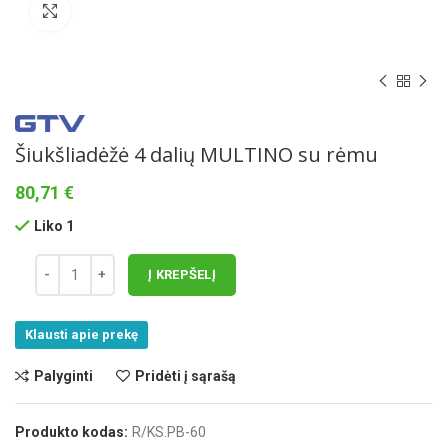
Norėdami padidinti spauskite čia
Šiukšliadėžė 4 dalių MULTINO su rėmu
80,71
€
Liko 1
Į KREPŠELĮ
Klausti apie prekę
Palyginti
Pridėti į sąrašą
Produkto kodas:
R/KS.PB-60