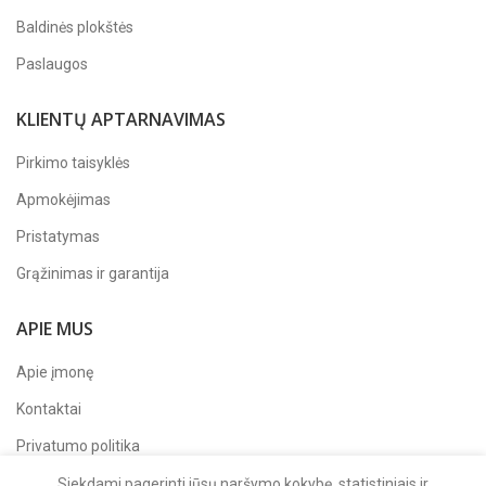
Baldinės plokštės
Paslaugos
KLIENTŲ APTARNAVIMAS
Pirkimo taisyklės
Apmokėjimas
Pristatymas
Grąžinimas ir garantija
APIE MUS
Apie įmonę
Kontaktai
Privatumo politika
Sekite mus
Facebook'e
Siekdami pagerinti jūsų naršymo kokybę, statistiniais ir