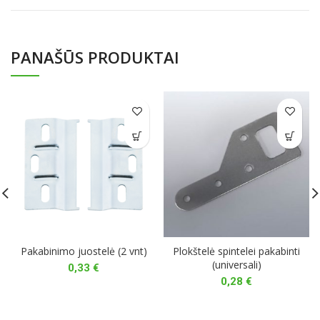
PANAŠŪS PRODUKTAI
Pakabinimo juostelė (2 vnt)
Plokštelė spintelei pakabinti
(universali)
0,33
€
0,28
€