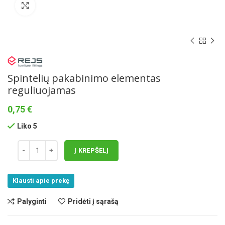
Norėdami padidinti spauskite čia
Spintelių pakabinimo elementas
reguliuojamas
0,75
€
Liko 5
Į KREPŠELĮ
Klausti apie prekę
Palyginti
Pridėti į sąrašą