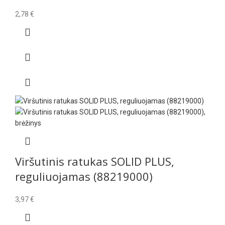
2,78
€
Viršutinis ratukas SOLID PLUS,
reguliuojamas (88219000)
3,97
€