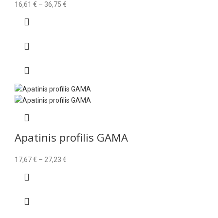
Price
16,61
€
–
36,75
€
range:
16,61 €
through
36,75 €
Apatinis profilis GAMA
Price
17,67
€
–
27,23
€
range:
17,67 €
through
27,23 €