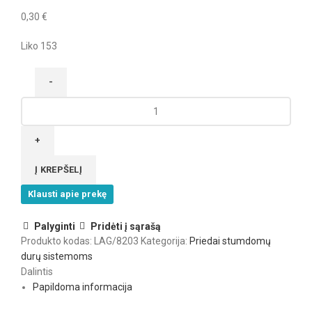
0,30
€
Liko 153
produkto
kiekis:
Sumdomų
durų
apatinio
Į KREPŠELĮ
bėgelio
Klausti apie prekę
Gama
tvirtinimas
Palyginti
Pridėti į sąrašą
Produkto kodas:
LAG/8203
Kategorija:
Priedai stumdomų
durų sistemoms
Dalintis
Papildoma informacija