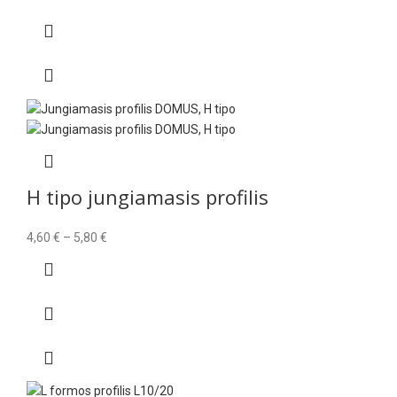
H tipo jungiamasis profilis
Price
4,60
€
–
5,80
€
range:
4,60 €
through
5,80 €