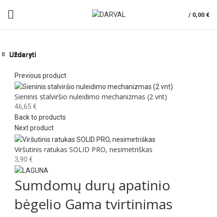
/
0,00
€
Uždaryti
Uždaryti
Uždaryti
Uždaryti
Uždaryti
Uždaryti
Uždaryti
Uždaryti
Norėdami padidinti spauskite čia
Previous product
Sieninis stalviršio nuleidimo mechanizmas (2 vnt)
46,65
€
Back to products
Next product
Viršutinis ratukas SOLID PRO, nesimetriškas
3,90
€
Sumdomų durų apatinio
bėgelio Gama tvirtinimas