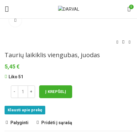
0
Norėdami padidinti spauskite čia
Taurių laikiklis viengubas, juodas
5,45
€
Liko 51
Į KREPŠELĮ
Klausti apie prekę
Palyginti
Pridėti į sąrašą